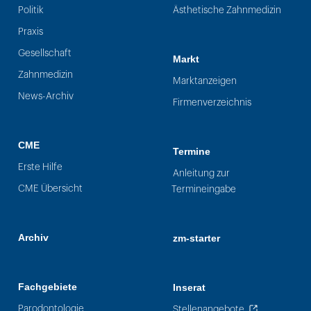
Politik
Ästhetische Zahnmedizin
Praxis
Gesellschaft
Markt
Zahnmedizin
Marktanzeigen
News-Archiv
Firmenverzeichnis
CME
Termine
Erste Hilfe
Anleitung zur
CME Übersicht
Termineingabe
Archiv
zm-starter
Fachgebiete
Inserat
Parodontologie
Stellenangebote