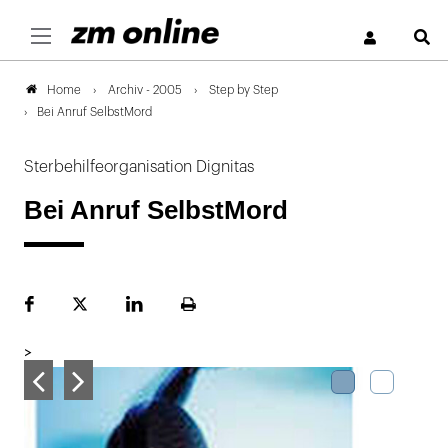
S
Archiv - 2005
Step by Step
Home
Bei Anruf SelbstMord
Sterbehilfeorganisation Dignitas
Bei Anruf SelbstMord
Facebook
Plattform
LinekdIn
Seite
X
ausdrucken
>