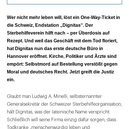
Advokat des Todes
Wer nicht mehr leben will, löst ein One-Way-Ticket in
die Schweiz, Endstation „Dignitas“. Der
Keine aktive Sterbehilfe
Sterbehilfeverein hilft nach – per Überdosis auf
Rezept. Und weil das Geschäft mit dem Tod floriert,
hat Dignitas nun das erste deutsche Büro in
Hannover eröffnet. Kirche, Politiker und Ärzte sind
empört: Selbstmord auf Bestellung verstößt gegen
Moral und deutsches Recht. Jetzt greift die Justiz
ein.
Glaubt man Ludwig A. Minelli, selbsternannter
Generalsekretär der Schweizer Sterbehilfeorganisation,
hält Dignitas, was der lateinische Name verspricht.
Schließlich will seine Firma einzig dafür sorgen, dass
Todkranke „menschenwürdig leben und