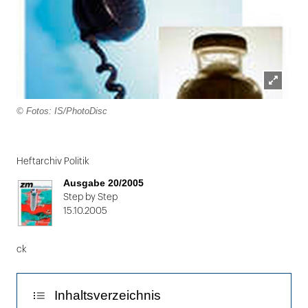
Lightbox
© Fotos: IS/PhotoDisc
öffnen
Folie
1
Heftarchiv Politik
von
Ausgabe 20/2005
2
Step by Step
15.10.2005
ck
Inhaltsverzeichnis