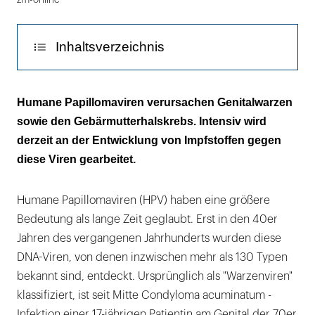
Inhaltsverzeichnis
HPV - das Virus
Humane Papillomaviren verursachen Genitalwarzen
sowie den Gebärmutterhalskrebs. Intensiv wird
Sexuell übertragbare Infektion
derzeit an der Entwicklung von Impfstoffen gegen
Persistierende Infektion
diese Viren gearbeitet.
Genitalwarzen
Humane Papillomaviren (HPV) haben eine größere
Das Zervixkarzinom
Bedeutung als lange Zeit geglaubt. Erst in den 40er
Jahren des vergangenen Jahrhunderts wurden diese
Krebsfrüherkennung
DNA-Viren, von denen inzwischen mehr als 130 Typen
HPV-Testung
bekannt sind, entdeckt. Ursprünglich als "Warzenviren"
klassifiziert, ist seit Mitte Condyloma acuminatum -
Vakzine gegen HPV
Infektion einer 17-jährigen Patientin am Genital der 70er