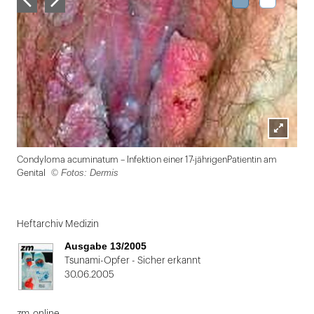
Lightbox
Condyloma acuminatum – Infektion einer 17-jährigenPatientin am
öffnen
© Fotos: Dermis
Genital
Folie
1
Heftarchiv Medizin
von
Ausgabe 13/2005
2
Tsunami-Opfer - Sicher erkannt
30.06.2005
zm-online