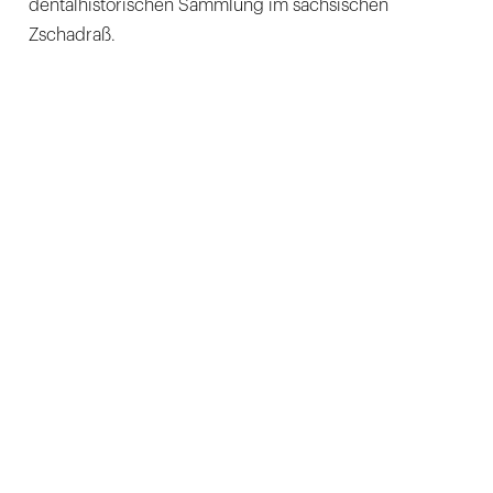
dentalhistorischen Sammlung im sächsischen
Zschadraß.