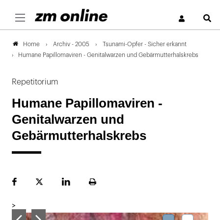
S
Archiv - 2005
Tsunami-Opfer - Sicher erkannt
Home
Humane Papillomaviren - Genitalwarzen und Gebärmutterhalskrebs
Repetitorium
Humane Papillomaviren -
Genitalwarzen und
Gebärmutterhalskrebs
Facebook
Plattform
LinekdIn
Seite
X
ausdrucken
>