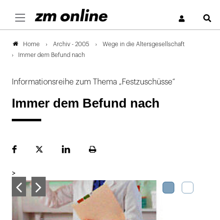
S
Archiv - 2005
Wege in die Altersgesellschaft
Home
Immer dem Befund nach
Informationsreihe zum Thema „Festzuschüsse“
Immer dem Befund nach
Facebook
Plattform
LinekdIn
Seite
X
ausdrucken
>