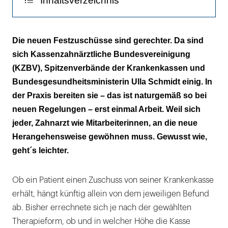
Inhaltsverzeichnis
Neu, anders, gerechter
Die neuen Festzuschüsse sind gerechter. Da sind
sich Kassenzahnärztliche Bundesvereinigung
Schwere Kost für leichtes Arbeiten
(KZBV), Spitzenverbände der Krankenkassen und
Wissen für alle
Bundesgesundheitsministerin Ulla Schmidt einig. In
der Praxis bereiten sie – das ist naturgemäß so bei
neuen Regelungen – erst einmal Arbeit. Weil sich
jeder, Zahnarzt wie Mitarbeiterinnen, an die neue
Herangehensweise gewöhnen muss. Gewusst wie,
geht´s leichter.
Ob ein Patient einen Zuschuss von seiner Krankenkasse
erhält, hängt künftig allein von dem jeweiligen Befund
ab. Bisher errechnete sich je nach der gewählten
Therapieform, ob und in welcher Höhe die Kasse