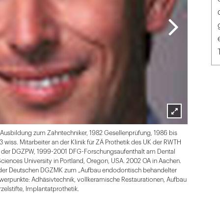
Lightbox
82 Ausbildung zum Zahntechniker, 1982 Gesellenprüfung, 1986 bis
öffnen
 wiss. Mitarbeiter an der Klinik für ZÄ Prothetik des UK der RWTH
s der DGZPW, 1999-2001 DFG-Forschungsaufenthalt am Dental
ciences University in Portland, Oregon, USA. 2002 OA in Aachen.
e der Deutschen DGZMK zum „Aufbau endodontisch behandelter
hwerpunkte: Adhäsivtechnik, vollkeramische Restaurationen, Aufbau
lstifte, Implantatprothetik.