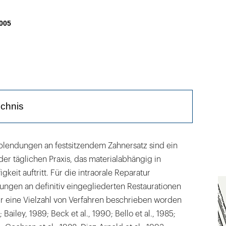
005
n
ichnis
atzmöglichkeiten
lendungen an festsitzendem Zahnersatz sind ein
er täglichen Praxis, das materialabhängig in
estehender Stiftaufbauten
gkeit auftritt. Für die intraorale Reparatur
en
ungen an definitiv eingegliederten Restaurationen
tur eine Vielzahl von Verfahren beschrieben worden
ments
 Bailey, 1989; Beck et al., 1990; Bello et al., 1985;