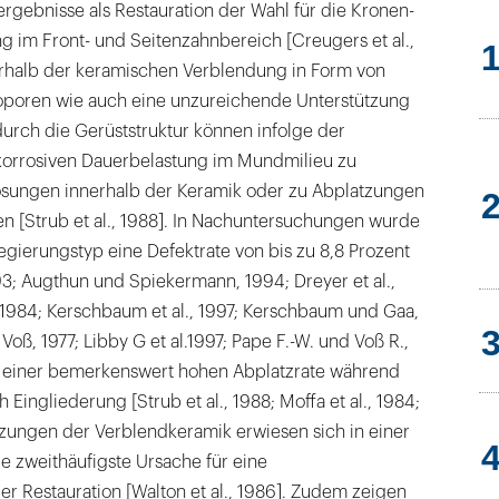
ergebnisse als Restauration der Wahl für die Kronen-
 im Front- und Seitenzahnbereich [Creugers et al.,
nerhalb der keramischen Verblendung in Form von
oporen wie auch eine unzureichende Unterstützung
urch die Gerüststruktur können infolge der
korrosiven Dauerbelastung im Mundmilieu zu
sungen innerhalb der Keramik oder zu Abplatzungen
n [Strub et al., 1988]. In Nachuntersuchungen wurde
gierungstyp eine Defektrate von bis zu 8,8 Prozent
93; Augthun und Spiekermann, 1994; Dreyer et al.,
, 1984; Kerschbaum et al., 1997; Kerschbaum und Gaa,
oß, 1977; Libby G et al.1997; Pape F.-W. und Voß R.,
t einer bemerkenswert hohen Abplatzrate während
Eingliederung [Strub et al., 1988; Moffa et al., 1984;
tzungen der Verblendkeramik erwiesen sich in einer
ie zweithäufigste Ursache für eine
r Restauration [Walton et al., 1986]. Zudem zeigen