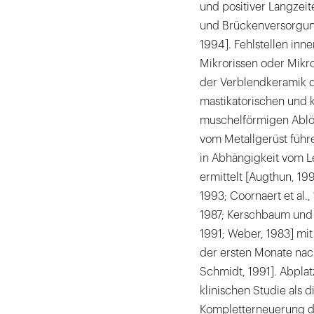
und positiver Langzeit
und Brückenversorgung
1994]. Fehlstellen in
Mikrorissen oder Mikr
der Verblendkeramik d
mastikatorischen und 
muschelförmigen Ablö
vom Metallgerüst führe
in Abhängigkeit vom Le
ermittelt [Augthun, 19
1993; Coornaert et al.
1987; Kerschbaum und V
1991; Weber, 1983] mi
der ersten Monate nach 
Schmidt, 1991]. Abpla
klinischen Studie als d
Kompletterneuerung de