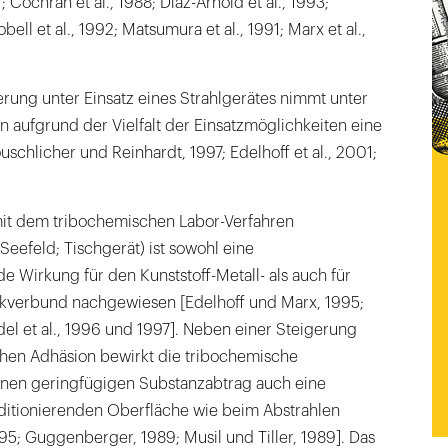
; Cochran et al., 1988; Diaz-Arnold et al., 1993;
ische Brackets und Retainer
obell et al., 1992; Matsumura et al., 1991; Marx et al.,
ungen
sierung unter Einsatz eines Strahlgerätes nimmt unter
 aufgrund der Vielfalt der Einsatzmöglichkeiten eine
uschlicher und Reinhardt, 1997; Edelhoff et al., 2001;
 mit dem tribochemischen Labor-Verfahren
Seefeld; Tischgerät) ist sowohl eine
de Wirkung für den Kunststoff-Metall- als auch für
ikverbund nachgewiesen [Edelhoff und Marx, 1995;
ndel et al., 1996 und 1997]. Neben einer Steigerung
en Adhäsion bewirkt die tribochemische
nen geringfügigen Substanzabtrag auch eine
itionierenden Oberfläche wie beim Abstrahlen
95; Guggenberger, 1989; Musil und Tiller, 1989]. Das