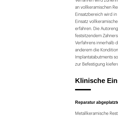
Verfahren wird zunehm
an vollkeramischen Re
Einsatzbereich wird i
Einsatz vollkeramisch
erfahren. Die Autoren
festsitzendem Zahners
Verfahrens innerhalb d
anderem die Konditio
Implantatabutments so
zur Befestigung kiefer
Klinische Ei
Reparatur abgeplatz
Metallkeramische Rest