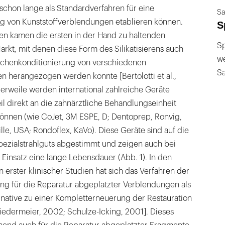
schon lange als Standardverfahren für eine
Sa
g von Kunststoffverblendungen etablieren können.
S
ren kamen die ersten in der Hand zu haltenden
Sp
arkt, mit denen diese Form des Silikatisierens auch
we
lächenkonditionierung von verschiedenen
S
en herangezogen werden konnte [Bertolotti et al.,
tlerweile werden international zahlreiche Geräte
l direkt an die zahnärztliche Behandlungseinheit
nnen (wie CoJet, 3M ESPE, D; Dentoprep, Ronvig,
lle, USA; Rondoflex, KaVo). Diese Geräte sind auf die
Spezialstrahlguts abgestimmt und zeigen auch bei
Einsatz eine lange Lebensdauer (Abb. 1). In den
rster klinischer Studien hat sich das Verfahren der
erung für die Reparatur abgeplatzter Verblendungen als
ternative zu einer Kompletterneuerung der Restauration
edermeier, 2002; Schulze-Icking, 2001]. Dieses