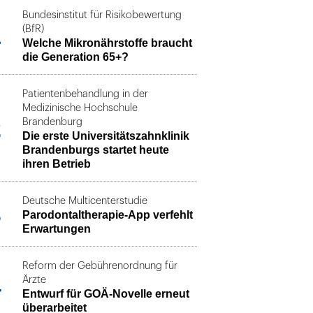
Bundesinstitut für Risikobewertung
1
(BfR)
Welche Mikronährstoffe braucht
die Generation 65+?
Patientenbehandlung in der
Medizinische Hochschule
2
Brandenburg
Die erste Universitätszahnklinik
Brandenburgs startet heute
ihren Betrieb
Deutsche Multicenterstudie
3
Parodontaltherapie-App verfehlt
Erwartungen
Reform der Gebührenordnung für
4
Ärzte
Entwurf für GOÄ-Novelle erneut
überarbeitet