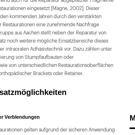
end auch für die Reparatur abgeplatzter Fragmente
staurationen eingesetzt [Magne, 2002]. Dieser
n den kommenden Jahren durch den verstärkten
er Restaurationen eine zunehmende Nachfrage
gruppe aus Aachen stellt neben der Reparatur von
atz noch weitere mögliche Einsatzbereiche dieses
er intraoralen Adhäsivtechnik vor. Dazu zählen unter
nierung von Stumpfaufbauten oder
wie von unterschiedlichen Restaurationsoberflächen
orthopädischer Brackets oder Retainer.
nsatzmöglichkeiten
M
ter Verblendungen
aurationen gelten aufgrund der sicheren Anwendung