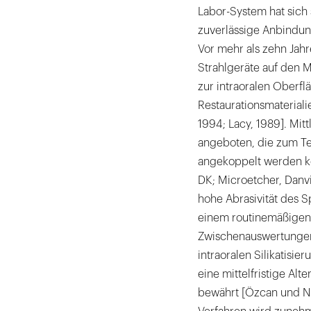
Labor-System hat sich 
zuverlässige Anbindun
Vor mehr als zehn Jah
Strahlgeräte auf den M
zur intraoralen Oberf
Restaurationsmateriali
1994; Lacy, 1989]. Mit
angeboten, die zum Tei
angekoppelt werden kö
DK; Microetcher, Danvi
hohe Abrasivität des 
einem routinemäßigen 
Zwischenauswertungen e
intraoralen Silikatisi
eine mittelfristige Al
bewährt [Özcan und Ni