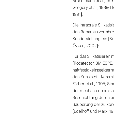
Brönnimann et al., 1991
Kieferorthopäd
Gregory et al., 1988; Ll
Diskussion
1991].
Schlussfolger
Die intraorale Silikati
den Reparaturverfahren
Sonderstellung ein [Bo
Özcan, 2002]:
Für das Silikatisieren
(Rocatector, 3M ESPE, 
haftfestigkeitssteigern
den Kunststoff- Keram
Färber et al., 1995; Si
der mechano-chemisch
Beschichtung durch ei
Säuberung der zu kond
[Edelhoff und Marx, 19