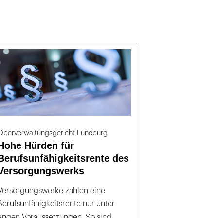
Oberverwaltungsgericht Lüneburg
Hohe Hürden für
Berufsunfähigkeitsrente des
Versorgungswerks
Versorgungswerke zahlen eine
Berufsunfähigkeitsrente nur unter
engen Voraussetzungen. So sind