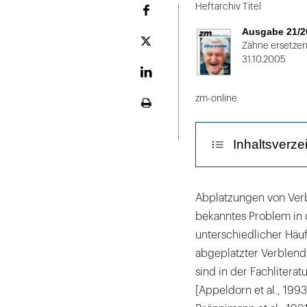
1
Heftarchiv Titel
Facebook
von
Ausgabe 21/2
2
Plattform
Zähne ersetze
X
31.10.2005
LinekdIn
zm-online
Seite
ausdrucken
Inhaltsverze
Klinische Eins
Abplatzungen von Verb
bekanntes Problem in d
Modifikation b
unterschiedlicher Häufi
Stumpfaufbaut
abgeplatzter Verblend
sind in der Fachlitera
Implantatabut
[Appeldorn et al., 1993;