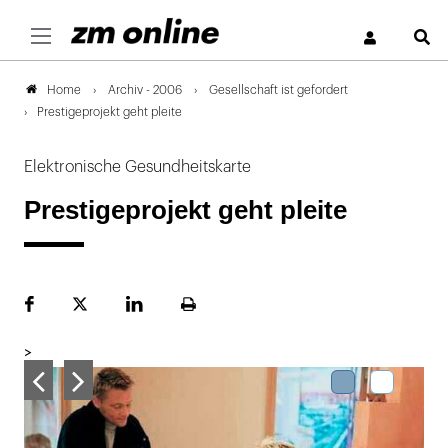
S
Archiv - 2006
Gesellschaft ist gefordert
Home
Prestigeprojekt geht pleite
Elektronische Gesundheitskarte
Prestigeprojekt geht pleite
Facebook
Plattform
LinekdIn
Seite
X
ausdrucken
>