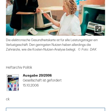
Lightbox
Die elektronische Gesundheitskarte ist für alle Leistungsträger ein
öffnen
Verlustgeschäft. Den geringsten Nutzen haben allerdings die
© Foto: DAK
Zahnärzte, wie die Kosten-Nutzen-Analyse belegt.
Folie
1
Heftarchiv Politik
von
Ausgabe 20/2006
2
Gesellschaft ist gefordert
15.10.2006
ck