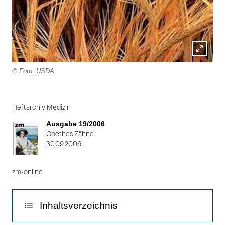
Lightbox
© Foto: USDA
öffnen
Folie
1
Heftarchiv Medizin
von
Ausgabe 19/2006
2
Goethes Zähne
30.09.2006
zm-online
Inhaltsverzeichnis