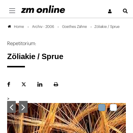
S
Archiv - 2006
Goethes Zähne
Zöliakie / Sprue
Home
Repetitorium:
Zöliakie / Sprue
Facebook
Plattform
LinekdIn
Seite
X
ausdrucken
>