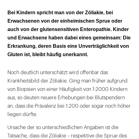
Zöliakie – eine Autoimmunerkrankung
Bei Kindern spricht man von der Zöliakie, bei
Erwachsenen von der einheimischen Sprue oder
Genetische Grundlagen
auch von der glutensensitiven Enteropathie. Kinder
Klinische Symptomatik
und Erwachsene haben dabei eines gemeinsam: Die
Erkrankung, deren Basis eine Unverträglichkeit von
Diagnostik
Gluten ist, bleibt häufig unerkannt.
Lebenslange glutenfreie Kost
Noch deutlich unterschätzt wird offenbar das
Besondere Situation bei Kindern
Krankheitsbild der Zöliakie. Ging man früher aufgrund
Zusätzlich häufig auch
von Biopsien von einer Häufigkeit von 1:2000 Kindern
Laktoseunverträglichkeit
aus, so deuten neuere Erhebungen bei Blutspendern
an, dass die Prävalenz bei 1:200 oder sogar noch höher
Begleitende Hauterscheinungen
liegen dürfte.
Ursache der so unterschiedlichen Angaben ist die
Tatsache, dass die Zöliakie – respektive die Sprue des