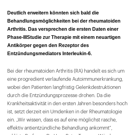
Mit Antikörpern gegen den Interleukin-6-
Deutlich erweitern könnten sich bald die
Rezeptor
Behandlungsmöglichkeiten bei der rheumatoiden
Arthritis. Das versprechen die ersten Daten einer
Deutlicher Rückgang der
Phase-IIIStudie zur Therapie mit einem neuartigen
Entzündungsmarker
Antikörper gegen den Rezeptor des
Entzündungsmediators Interleukin-6.
Bei der rheumatoiden Arthritis (RA) handelt es sich um
eine progredient verlaufende Autoimmunerkrankung,
wobei den Patienten langfristig Gelenkdestruktionen
durch die Entzündungsprozesse drohen. Da die
Krankheitsaktivität in den ersten Jahren besonders hoch
ist, setzt derzeit ein Umdenken in der Rheumatologie
ein. „Wir wissen, dass es auf eine möglichst rasche,
effektiv antientzündliche Behandlung ankommt“,