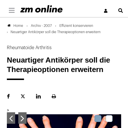
S
Archiv - 2007
Effizient konservieren
Home
Neuartiger Antikörper soll die Therapieoptionen erweitern
Rheumatoide Arthritis
Neuartiger Antikörper soll die
Therapieoptionen erweitern
Facebook
Plattform
LinekdIn
Seite
X
ausdrucken
>