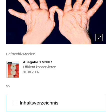
Lightbox
Folie
öffnen
1
Heftarchiv Medizin
von
Ausgabe 17/2007
2
Effizient konservieren
31.08.2007
sp
Inhaltsverzeichnis