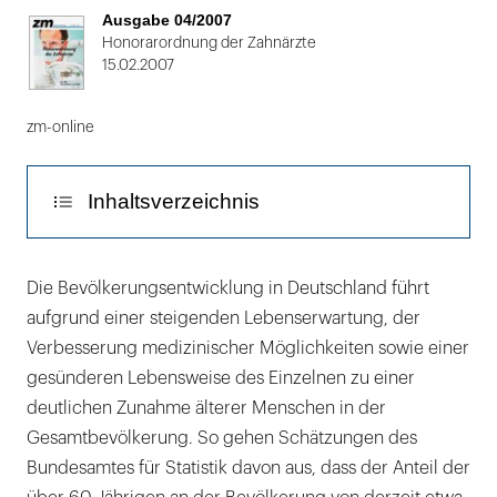
von
Ausgabe 04/2007
2
Honorarordnung der Zahnärzte
15.02.2007
zm-online
Inhaltsverzeichnis
Anforderungen an geroprothetische
Die Bevölkerungsentwicklung in Deutschland führt
Konzepte
aufgrund einer steigenden Lebenserwartung, der
Verbesserung medizinischer Möglichkeiten sowie einer
Wünsche älterer Patienten
gesünderen Lebensweise des Einzelnen zu einer
Besonderheiten des alten Patienten
deutlichen Zunahme älterer Menschen in der
Gesamtbevölkerung. So gehen Schätzungen des
Schaukelfreier Zahnersatz
Bundesamtes für Statistik davon aus, dass der Anteil der