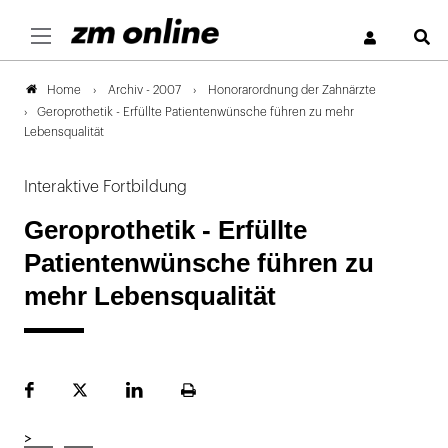
S
Archiv - 2007
Honorarordnung der Zahnärzte
Home
Geroprothetik - Erfüllte Patientenwünsche führen zu mehr
Lebensqualität
Interaktive Fortbildung
Geroprothetik - Erfüllte
Patientenwünsche führen zu
mehr Lebensqualität
Facebook
Plattform
LinekdIn
Seite
X
ausdrucken
>