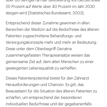
über 60-Jährigen an der Bevölkerung von derzeit etwa
Optimale Hygienefähigkeit
20 Prozent auf Werte über 40 Prozent im Jahr 2030
Erhalt des Restzahnbestandes
steigen wird [Statistisches Bundesamt, 2003].
Ästhetik
Entsprechend dieser Zunahme gewinnen in allen
Bereichen der Medizin auf die Bedürfnisse des älteren
Erweiterbarkeit
Patienten zugeschnittene Behandlungs- und
Schlussfolgerung
Versorgungskonzepte mehr und mehr an Bedeutung.
Diese unter dem Oberbegriff Geriatrie
Zusammenfassung und Ausblick
zusammengefassten Therapieansätze weisen das
gemeinsame Ziel auf, dem alten Menschen zu einer
gesteigerten Lebensqualität zu verhelfen.
Dieses Patientenpotential bietet für den Zahnarzt
Herausforderungen und Chancen. Es gilt, das
Bewusstsein für die Situation des älteren Patienten zu
schärfen, um entsprechend der besonderen
individuellen Bedürfnisse und der gegebenenfalls