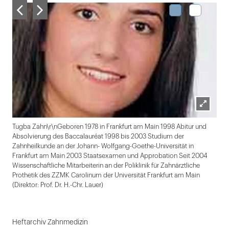
Lightbox
Tugba Zahn\r\nGeboren 1978 in Frankfurt am Main 1998 Abitur und
öffnen
Absolvierung des Baccalauréat 1998 bis 2003 Studium der
Zahnheilkunde an der Johann- Wolfgang-Goethe-Universität in
Frankfurt am Main 2003 Staatsexamen und Approbation Seit 2004
Wissenschaftliche Mitarbeiterin an der Poliklinik für Zahnärztliche
Prothetik des ZZMK Carolinum der Universität Frankfurt am Main
(Direktor: Prof. Dr. H.-Chr. Lauer)
Folie
1
Heftarchiv Zahnmedizin