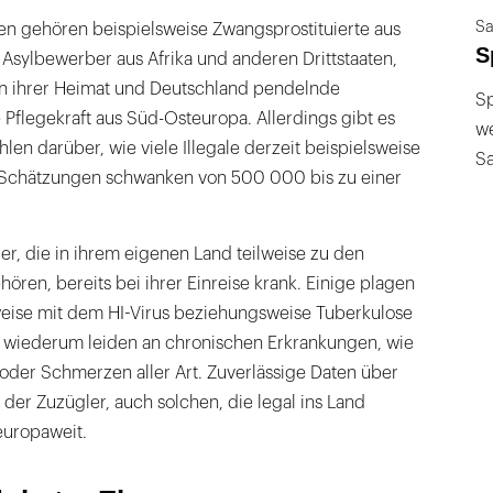
Sa
en gehören beispielsweise Zwangsprostituierte aus
S
Asylbewerber aus Afrika und anderen Drittstaaten,
n ihrer Heimat und Deutschland pendelnde
Sp
e Pflegekraft aus Süd-Osteuropa. Allerdings gibt es
we
len darüber, wie viele Illegale derzeit beispielsweise
S
 Schätzungen schwanken von 500 000 bis zu einer
er, die in ihrem eigenen Land teilweise zu den
ren, bereits bei ihrer Einreise krank. Einige plagen
sweise mit dem HI-Virus beziehungsweise Tuberkulose
e wiederum leiden an chronischen Erkrankungen, wie
oder Schmerzen aller Art. Zuverlässige Daten über
der Zuzügler, auch solchen, die legal ins Land
 europaweit.