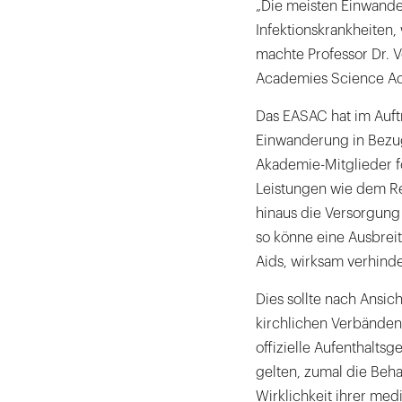
„Die meisten Einwande
Infektionskrankheiten,
machte Professor Dr. V
Academies Science Adv
Das EASAC hat im Auft
Einwanderung in Bezug 
Akademie-Mitglieder f
Leistungen wie dem R
hinaus die Versorgung 
so könne eine Ausbreit
Aids, wirksam verhind
Dies sollte nach Ansi
kirchlichen Verbänden
offizielle Aufenthalt
gelten, zumal die Beha
Wirklichkeit ihrer med