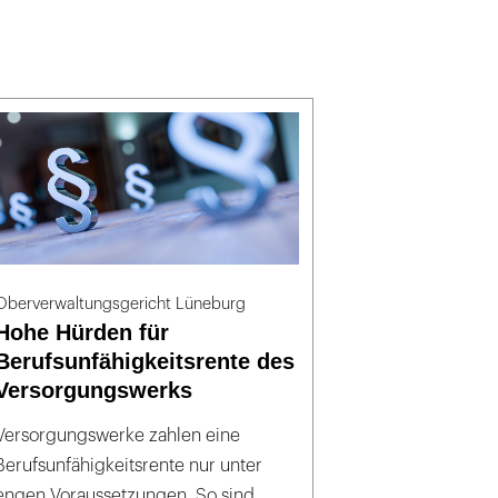
Oberverwaltungsgericht Lüneburg
Hohe Hürden für
Berufsunfähigkeitsrente des
Versorgungswerks
Versorgungswerke zahlen eine
Berufsunfähigkeitsrente nur unter
engen Voraussetzungen. So sind