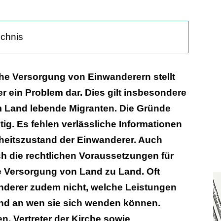
ichnis
hster Ebene
he Versorgung von Einwanderern stellt
er ein Problem dar. Dies gilt insbesondere
Recht gefordert
nem Land lebende Migranten. Die Gründe
ältig. Es fehlen verlässliche Informationen
eitszustand der Einwanderer. Auch
h die rechtlichen Voraussetzungen für
e Versorgung von Land zu Land. Oft
nderer zudem nicht, welche Leistungen
nd an wen sie sich wenden können.
en, Vertreter der Kirche sowie