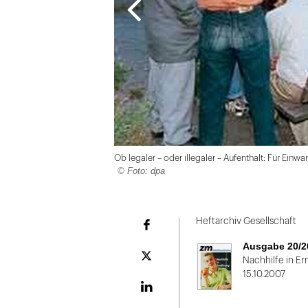
Ob legaler – oder illegaler – Aufenthalt: Für Ei
© Foto: dpa
Folie
1
Heftarchiv Gesellschaft
Facebook
von
Ausgabe 20/2
2
Plattform
Nachhilfe in E
X
15.10.2007
LinekdIn