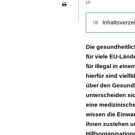
pit
Seite
ausdrucken
Inhaltsverze
Thema auf höc
Die gesundheitlic
für viele EU-Länd
Einheitliches 
für illegal in ei
hierfür sind vielf
über den Gesundh
unterscheiden sic
eine medizinisch
wissen die Einwa
ihnen zustehen u
Hilfsorganisation