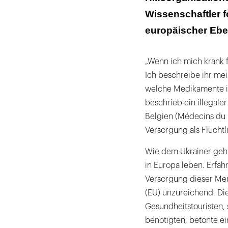
Wissenschaftler f
europäischer Eb
„Wenn ich mich krank f
Ich beschreibe ihr me
welche Medikamente ic
beschrieb ein illegale
Belgien (Médecins du
Versorgung als Flüchtl
Wie dem Ukrainer geht
in Europa leben. Erfa
Versorgung dieser Men
(EU) unzureichend. Di
Gesundheitstouristen, 
benötigten, betonte e