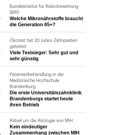
Bundesinstitut für Risikobewertung
1
(BfR)
Welche Mikronährstoffe braucht
die Generation 65+?
Ökotest hat 20 Junior-Zahnpasten
2
getestet
Viele Testsieger: Sehr gut und
sehr günstig
Patientenbehandlung in der
Medizinische Hochschule
3
Brandenburg
Die erste Universitätszahnklinik
Brandenburgs startet heute
ihren Betrieb
Rätsel um die Ätiologie von MIH
Kein eindeutiger
4
Zusammenhang zwischen MIH