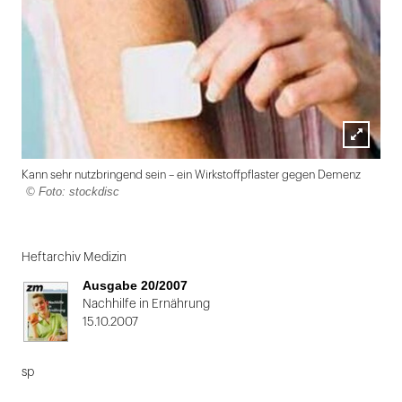
Lightbox
Kann sehr nutzbringend sein – ein Wirkstoffpflaster gegen Demenz
öffnen
© Foto: stockdisc
Folie
1
Heftarchiv Medizin
von
Ausgabe 20/2007
2
Nachhilfe in Ernährung
15.10.2007
sp