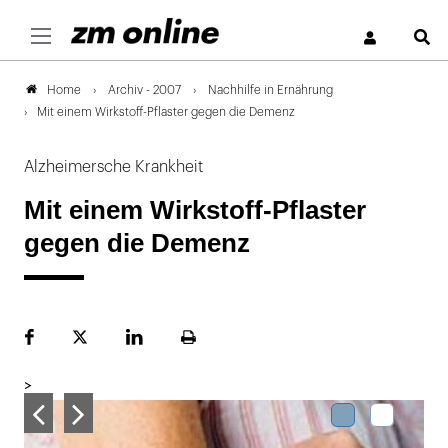
S
Archiv - 2007
Nachhilfe in Ernährung
Home
Mit einem Wirkstoff-Pflaster gegen die Demenz
Alzheimersche Krankheit
Mit einem Wirkstoff-Pflaster
gegen die Demenz
Facebook
Plattform
LinekdIn
Seite
X
ausdrucken
>