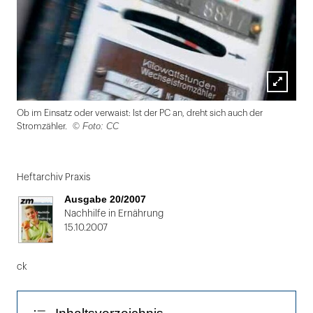
Lightbox
Ob im Einsatz oder verwaist: Ist der PC an, dreht sich auch der
öffnen
© Foto: CC
Stromzähler.
Folie
1
Heftarchiv Praxis
von
Ausgabe 20/2007
2
Nachhilfe in Ernährung
15.10.2007
ck