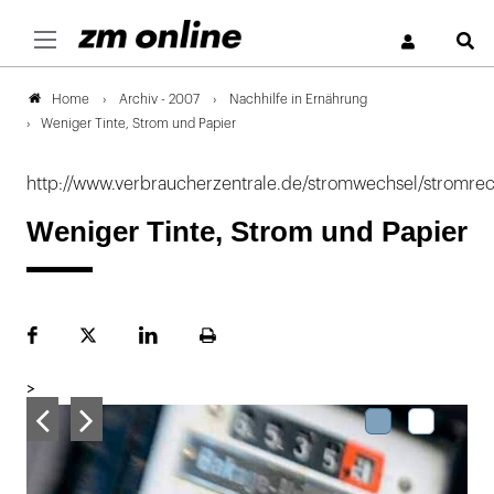
S
Archiv - 2007
Nachhilfe in Ernährung
Home
Weniger Tinte, Strom und Papier
http://www.verbraucherzentrale.de/stromwechsel/stromre
Weniger Tinte, Strom und Papier
Facebook
Plattform
LinekdIn
Seite
X
ausdrucken
>