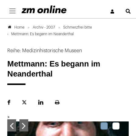
S
Archiv - 2007
Schmerzfrei bitte
Home
Mettmann: Es begann im Neanderthal
Reihe: Medizinhistorische Museen
Mettmann: Es begann im
Neanderthal
Facebook
Plattform
LinekdIn
Seite
X
ausdrucken
>