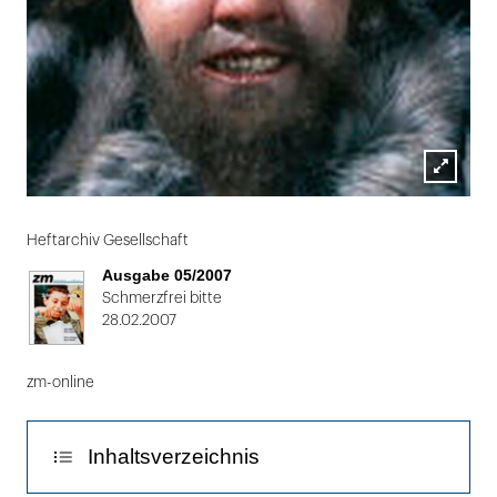
Lightbox
Folie
öffnen
1
Heftarchiv Gesellschaft
von
Ausgabe 05/2007
2
Schmerzfrei bitte
28.02.2007
zm-online
Inhaltsverzeichnis