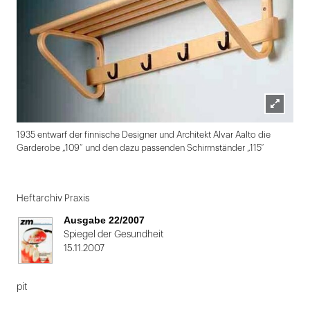
Lightbox
1935 entwarf der finnische Designer und Architekt Alvar Aalto die
öffnen
Garderobe „109“ und den dazu passenden Schirmständer „115“
Folie
1
Heftarchiv Praxis
von
Ausgabe 22/2007
2
Spiegel der Gesundheit
15.11.2007
pit