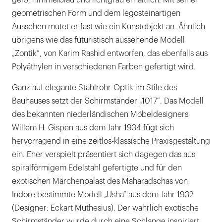
gelb, himmelblau und lichtgrau erhältlich. Mit seiner
geometrischen Form und dem legosteinartigen
Aussehen mutet er fast wie ein Kunstobjekt an. Ähnlich
übrigens wie das futuristisch aussehende Modell
„Zontik“, von Karim Rashid entworfen, das ebenfalls aus
Polyäthylen in verschiedenen Farben gefertigt wird.
Ganz auf elegante Stahlrohr-Optik im Stile des
Bauhauses setzt der Schirmständer „1017“. Das Modell
des bekannten niederländischen Möbeldesigners
Willem H. Gispen aus dem Jahr 1934 fügt sich
hervorragend in eine zeitlos-klassische Praxisgestaltung
ein. Eher verspielt präsentiert sich dagegen das aus
spiralförmigem Edelstahl gefertigte und für den
exotischen Märchenpalast des Maharadschas von
Indore bestimmte Modell „Usha“ aus dem Jahr 1932
(Designer: Eckart Muthesius). Der wahrlich exotische
Schirmständer wurde durch eine Schlange inspiriert,