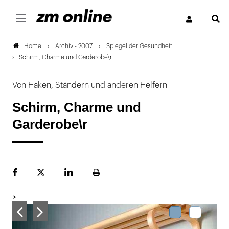
S
Archiv - 2007
Spiegel der Gesundheit
Home
Schirm, Charme und Garderobe\r
Von Haken, Ständern und anderen Helfern
Schirm, Charme und
Garderobe\r
Facebook
Plattform
LinekdIn
Seite
X
ausdrucken
>