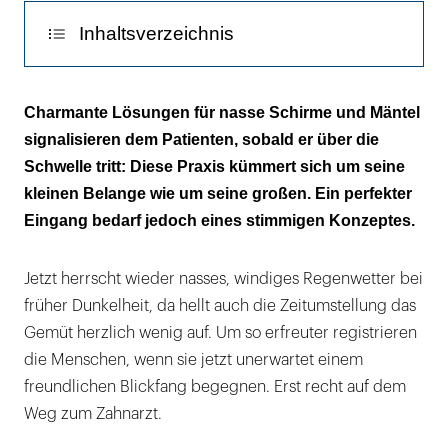
Inhaltsverzeichnis
Lotsen gefällig
Charmante Lösungen für nasse Schirme und Mäntel
signalisieren dem Patienten, sobald er über die
Design mit Haken
Schwelle tritt: Diese Praxis kümmert sich um seine
Wenn der Mantel Beine kriegt
kleinen Belange wie um seine großen. Ein perfekter
Eingang bedarf jedoch eines stimmigen Konzeptes.
Exklusivität mit Stil
Dynamisch expressiv …
Jetzt herrscht wieder nasses, windiges Regenwetter bei
früher Dunkelheit, da hellt auch die Zeitumstellung das
… oder schräg verspielt
Gemüt herzlich wenig auf. Um so erfreuter registrieren
die Menschen, wenn sie jetzt unerwartet einem
freundlichen Blickfang begegnen. Erst recht auf dem
Weg zum Zahnarzt.