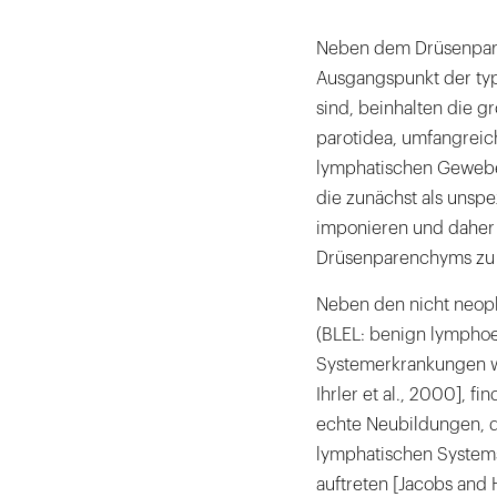
Neben dem Drüsenpar
Ausgangspunkt der typ
sind, beinhalten die g
parotidea, umfangreic
lymphatischen Geweben
die zunächst als unsp
imponieren und daher 
Drüsenparenchyms zu 
Neben den nicht neopl
(BLEL: benign lymphoe
Systemerkrankungen wie
Ihrler et al., 2000], 
echte Neubildungen, d
lymphatischen System
auftreten [Jacobs and