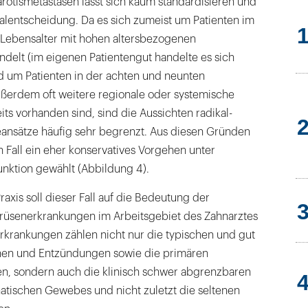
rotismetastasen lässt sich kaum standardisieren und
dualentscheidung. Da es sich zumeist um Patienten im
n Lebensalter mit hohen altersbezogenen
delt (im eigenen Patientengut handelte es sich
 um Patienten in der achten und neunten
erdem oft weitere regionale oder systemische
ts vorhanden sind, sind die Aussichten radikal-
eansätze häufig sehr begrenzt. Aus diesen Gründen
 Fall ein eher konservatives Vorgehen unter
funktion gewählt (Abbildung 4).
raxis soll dieser Fall auf die Bedeutung der
rüsenerkrankungen im Arbeitsgebiet des Zahnarztes
rkrankungen zählen nicht nur die typischen und gut
nen und Entzündungen sowie die primären
, sondern auch die klinisch schwer abgrenzbaren
atischen Gewebes und nicht zuletzt die seltenen