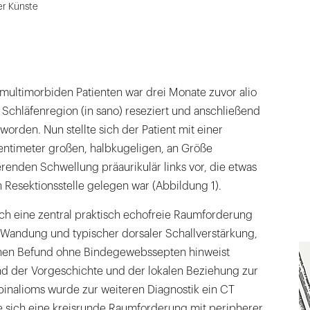
er Künste
multimorbiden Patienten war drei Monate zuvor alio
 Schläfenregion (in sano) reseziert und anschließend
worden. Nun stellte sich der Patient mit einer
Zentimeter großen, halbkugeligen, an Größe
enden Schwellung präaurikulär links vor, die etwas
 Resektionsstelle gelegen war (Abbildung 1).
sich eine zentral praktisch echofreie Raumforderung
 Wandung und typischer dorsaler Schallverstärkung,
nen Befund ohne Bindegewebssepten hinweist
nd der Vorgeschichte und der lokalen Beziehung zur
pinalioms wurde zur weiteren Diagnostik ein CT
te sich eine kreisrunde Raumforderung mit peripherer