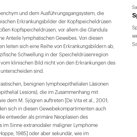
Sa
enchym und dem Ausführungsgangsystem, die
S
ischen Erkrankungsbilder der Kopfspeicheldrüsen
Sp
roßen Kopfspeicheldrüsen, vor allem die Glandula
we
he Anteile lymphatischen Gewebes. Von diesen
S
 leiten sich eine Reihe von Erkrankungsbildern ab,
ezifische Schwellung in der Speicheldrüsenregion
vom klinischen Bild nicht von den Erkrankungen des
unterscheiden sind.
astischen, benignen lymphoepithelialen Läsionen
pithelial Lesions), die im Zusammenhang mit
 dem M. Sjögren auftreten [De Vita et al., 2001;
finden sich in diesen Gewebekompartimenten auch
ie entweder als primäre Neoplasien des
s im Sinne extranodaler maligner Lymphome
 Hoppe, 1985] oder aber sekundär, wie im