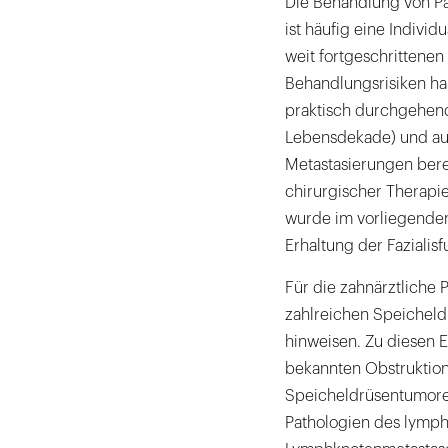
Die Behandlung von Pa
ist häufig eine Indivi
weit fortgeschrittene
Behandlungsrisiken han
praktisch durchgehend
Lebensdekade) und auß
Metastasierungen berei
chirurgischer Therapi
wurde im vorliegenden
Erhaltung der Fazialis
Für die zahnärztliche P
zahlreichen Speicheld
hinweisen. Zu diesen E
bekannten Obstruktio
Speicheldrüsentumoren
Pathologien des lymph