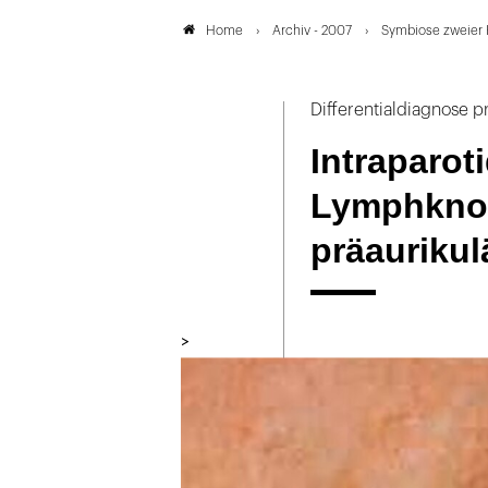
Archiv - 2007
Symbiose zweier 
Home
Differentialdiagnose 
Intraparot
Lymphknot
präaurikul
>