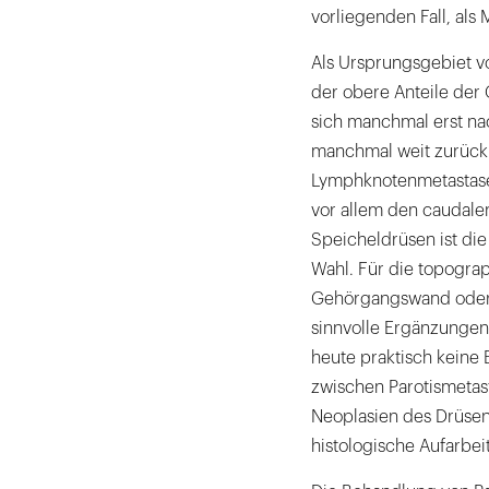
vorliegenden Fall, als
Als Ursprungsgebiet v
der obere Anteile der 
sich manchmal erst nac
manchmal weit zurückli
Lymphknotenmetastasen
vor allem den caudale
Speicheldrüsen ist di
Wahl. Für die topogra
Gehörgangswand oder 
sinnvolle Ergänzungen 
heute praktisch keine
zwischen Parotismetas
Neoplasien des Drüsen
histologische Aufarbei