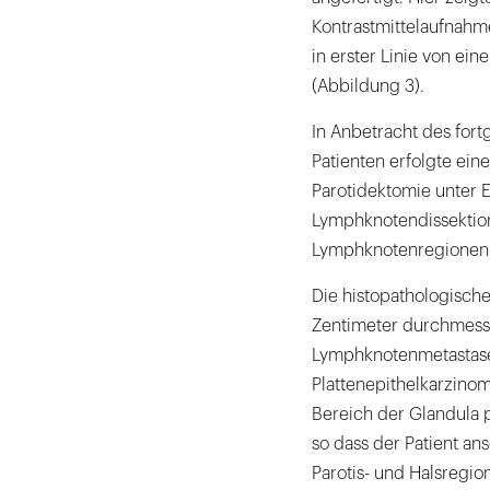
Kontrastmittelaufnahm
in erster Linie von ei
(Abbildung 3).
In Anbetracht des fort
Patienten erfolgte ein
Parotidektomie unter E
Lymphknotendissektion
Lymphknotenregionen
Die histopathologisch
Zentimeter durchmess
Lymphknotenmetastase 
Plattenepithelkarzinom
Bereich der Glandula 
so dass der Patient an
Parotis- und Halsregio