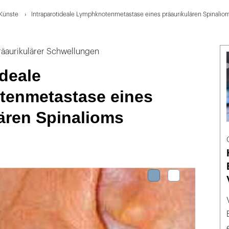
Künste
Intraparotideale Lymphknotenmetastase eines präaurikulären Spinalio
präaurikulärer Schwellungen
ideale
enmetastase eines
ären Spinalioms