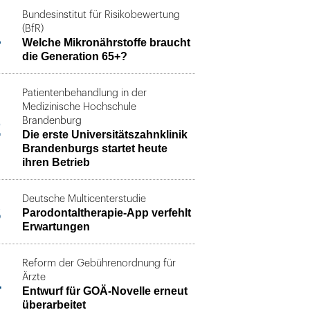
Bundesinstitut für Risikobewertung
1
(BfR)
Welche Mikronährstoffe braucht
die Generation 65+?
Patientenbehandlung in der
Medizinische Hochschule
2
Brandenburg
Die erste Universitätszahnklinik
Brandenburgs startet heute
ihren Betrieb
Deutsche Multicenterstudie
3
Parodontaltherapie-App verfehlt
Erwartungen
Reform der Gebührenordnung für
4
Ärzte
Entwurf für GOÄ-Novelle erneut
überarbeitet