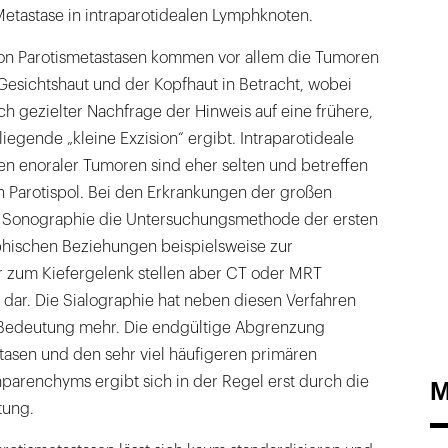
 Metastase in intraparotidealen Lymphknoten.
on Parotismetastasen kommen vor allem die Tumoren
Gesichtshaut und der Kopfhaut in Betracht, wobei
h gezielter Nachfrage der Hinweis auf eine frühere,
egende „kleine Exzision“ ergibt. Intraparotideale
 enoraler Tumoren sind eher selten und betreffen
n Parotispol. Bei den Erkrankungen der großen
e Sonographie die Untersuchungsmethode der ersten
phischen Beziehungen beispielsweise zur
zum Kiefergelenk stellen aber CT oder MRT
dar. Die Sialographie hat neben diesen Verfahren
 Bedeutung mehr. Die endgültige Abgrenzung
tasen und den sehr viel häufigeren primären
parenchyms ergibt sich in der Regel erst durch die
M
tung.