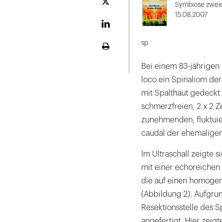
2
Plattform
Symbiose zwei
X
15.08.2007
LinekdIn
sp
Seite
ausdrucken
Bei einem 83-jährigen 
loco ein Spinaliom der
mit Spalthaut gedeckt 
schmerzfreien, 2 x 2 
zunehmenden, fluktuier
caudal der ehemaligen
Im Ultraschall zeigte 
mit einer echoreichen
die auf einen homoge
(Abbildung 2). Aufgru
Resektionsstelle des S
angefertigt. Hier zeig