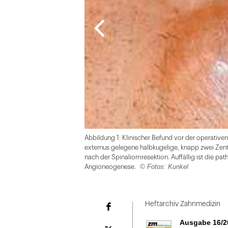
Abbildung 1: Klinischer Befund vor der operative
externus gelegene halbkugelige, knapp zwei Zenti
nach der Spinaliomresektion. Auffällig ist die p
© Fotos: Kunkel
Angioneogenese.
Folie
1
Heftarchiv Zahnmedizin
Facebook
von
Ausgabe 16/2