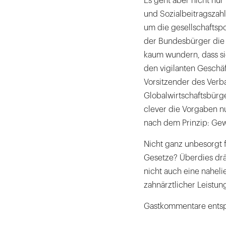
Es geht aber nicht nu
und Sozialbeitragszahl
um die gesellschaftspo
der Bundesbürger die 
kaum wundern, dass s
den vigilanten Geschäf
Vorsitzender des Verb
Globalwirtschaftsbürg
clever die Vorgaben nut
nach dem Prinzip: Gew
Nicht ganz unbesorgt f
Gesetze? Überdies drän
nicht auch eine nahel
zahnärztlicher Leistun
Gastkommentare entsp