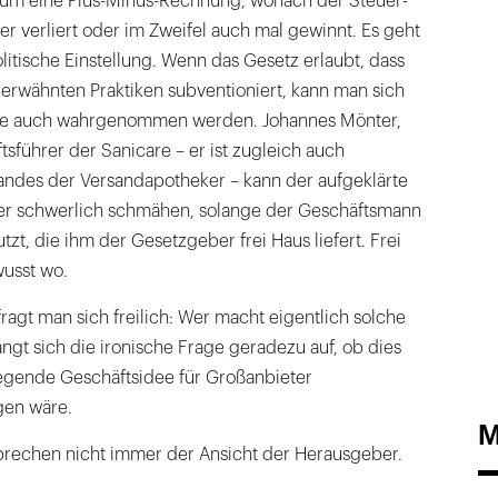
r um eine Plus-Minus-Rechnung, wonach der Steuer-
er verliert oder im Zweifel auch mal gewinnt. Es geht
litische Einstellung. Wenn das Gesetz erlaubt, dass
erwähnten Praktiken subventioniert, kann man sich
ie auch wahrgenommen werden. Johannes Mönter,
tsführer der Sanicare – er ist zugleich auch
andes der Versandapotheker – kann der aufgeklärte
er schwerlich schmähen, solange der Geschäftsmann
zt, die ihm der Gesetzgeber frei Haus liefert. Frei
usst wo.
ragt man sich freilich: Wer macht eigentlich solche
gt sich die ironische Frage geradezu auf, ob dies
iegende Geschäftsidee für Großanbieter
gen wäre.
M
rechen nicht immer der Ansicht der Herausgeber.