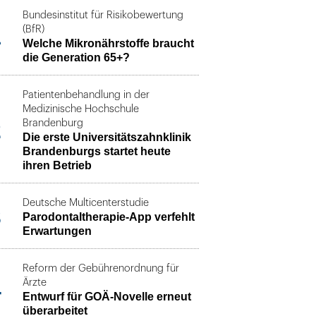
Bundesinstitut für Risikobewertung
1
(BfR)
Welche Mikronährstoffe braucht
die Generation 65+?
Patientenbehandlung in der
Medizinische Hochschule
2
Brandenburg
Die erste Universitätszahnklinik
Brandenburgs startet heute
ihren Betrieb
Deutsche Multicenterstudie
3
Parodontaltherapie-App verfehlt
Erwartungen
Reform der Gebührenordnung für
4
Ärzte
Entwurf für GOÄ-Novelle erneut
überarbeitet