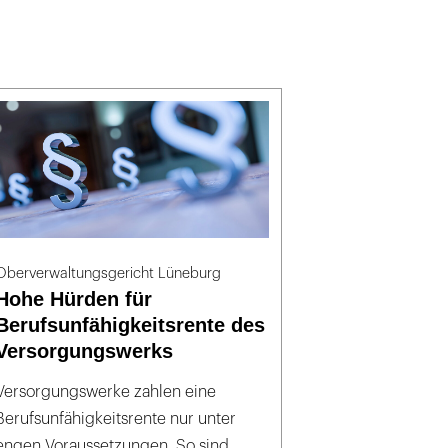
Oberverwaltungsgericht Lüneburg
Hohe Hürden für
Berufsunfähigkeitsrente des
Versorgungswerks
Versorgungswerke zahlen eine
Berufsunfähigkeitsrente nur unter
engen Voraussetzungen. So sind