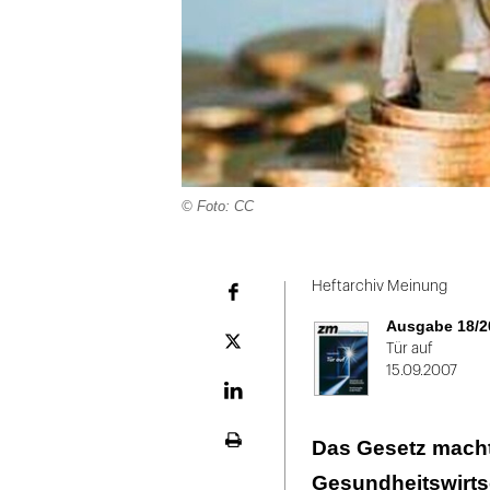
© Foto: CC
Folie
1
Heftarchiv Meinung
Facebook
von
Ausgabe 18/2
2
Plattform
Tür auf
X
15.09.2007
LinekdIn
Das Gesetz macht
Seite
ausdrucken
Gesundheitswirtsc