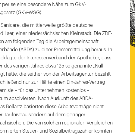
t per se eine besondere Nähe zum GKV-
sgesetz (GKV-WSG).
 Sanicare, die mittlerweile größte deutsche
 Laer, einer niedersächsischen Kleinstadt. Die ZDF-
n am folgenden Tag die Arbeitsgemeinschaft
rbände (ABDA) zu einer Pressemitteilung heraus. In
beklagte der Interessenverband der Apotheker, dass
 des vorigen Jahres etwa 125 so genannte „Null-
gt hätte, die seither von der Arbeitsagentur bezahlt
ließend nur zur Hälfte einen Ein-Jahres-Vertrag
em sie – für das Unternehmen kostenlos –
kum absolvierten. Nach Auskunft des ABDA-
 Bellartz basierten diese Arbeitsverträge nicht
er Tarifniveau sondern auf dem geringer
sächsischen. Die von solchen regionalen Vergleichen
ormierten Steuer- und Sozialbeitragszahler konnten