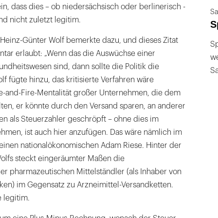
in, dass dies – ob niedersächsisch oder berlinerisch -
Sa
nd nicht zuletzt legitim.
S
Heinz-Günter Wolf bemerkte dazu, und dieses Zitat
Sp
ntar erlaubt: „Wenn das die Auswüchse einer
we
ndheitswesen sind, dann sollte die Politik die
S
f fügte hinzu, das kritisierte Verfahren wäre
ire-and-Fire-Mentalität großer Unternehmen, die dem
ten, er könnte durch den Versand sparen, an anderer
n als Steuerzahler geschröpft – ohne dies im
men, ist auch hier anzufügen. Das wäre nämlich im
r einen nationalökonomischen Adam Riese. Hinter der
Wolfs steckt eingeräumter Maßen die
er pharmazeutischen Mittelständler (als Inhaber von
ken) im Gegensatz zu Arzneimittel-Versandketten.
 legitim.