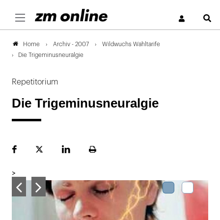
S
Archiv - 2007
Wildwuchs Wahltarife
Home
Die Trigeminusneuralgie
Repetitorium
Die Trigeminusneuralgie
Facebook
Plattform
LinekdIn
Seite
X
ausdrucken
>