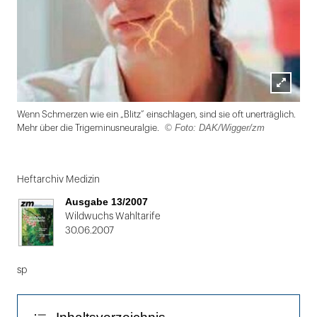
Lightbox
Wenn Schmerzen wie ein „Blitz” einschlagen, sind sie oft unerträglich.
öffnen
© Foto: DAK/Wigger/zm
Mehr über die Trigeminusneuralgie.
Folie
1
Heftarchiv Medizin
von
Ausgabe 13/2007
2
Wildwuchs Wahltarife
30.06.2007
sp