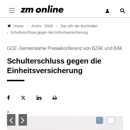
S
Archiv - 2008
Das Jahr der Buchhalter
Home
Schulterschluss gegen die Einheitsversicherung
GOZ: Gemeinsame Pressekonferenz von BZÄK und BÄK
Schulterschluss gegen die
Einheitsversicherung
Facebook
Plattform
LinekdIn
Seite
X
ausdrucken
>