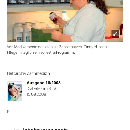
Lightbox
Von Medikamente dosieren bis Zähne putzen: Cindy N. hat als
öffnen
Pflegerin täglich ein volles\r\nProgramm.
Folie
1
Heftarchiv Zahnmedizin
von
Ausgabe 18/2008
2
Diabetes im Blick
15.09.2008
jr