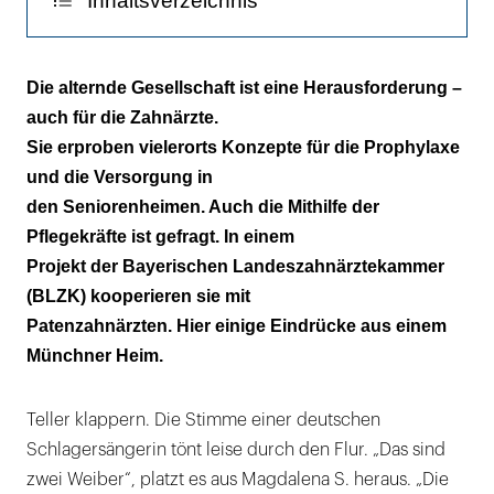
Inhaltsverzeichnis
BLZK schult mit Paten
Die alternde Gesellschaft ist eine Herausforderung –
auch für die Zahnärzte.
Wichtiges Aufgabenfeld der Prävention
Sie erproben vielerorts Konzepte für die Prophylaxe
Patenzahnarzt mit Mini-Praxis im Heim
und die Versorgung in
den Seniorenheimen. Auch die Mithilfe der
„Nein, wegen der Krümel“
Pflegekräfte ist gefragt. In einem
Projekt der Bayerischen Landeszahnärztekammer
Schluck aus dem Glashumpen
(BLZK) kooperieren sie mit
Kleines Zeitfenster
Patenzahnärzten. Hier einige Eindrücke aus einem
Münchner Heim.
Teller klappern. Die Stimme einer deutschen
Schlagersängerin tönt leise durch den Flur. „Das sind
zwei Weiber“, platzt es aus Magdalena S. heraus. „Die