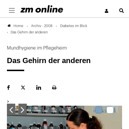
S
Archiv - 2008
Diabetes im Blick
Home
Das Gehirn der anderen
Mundhygiene im Pflegeheim
Das Gehirn der anderen
Facebook
Plattform
LinekdIn
Seite
X
ausdrucken
>