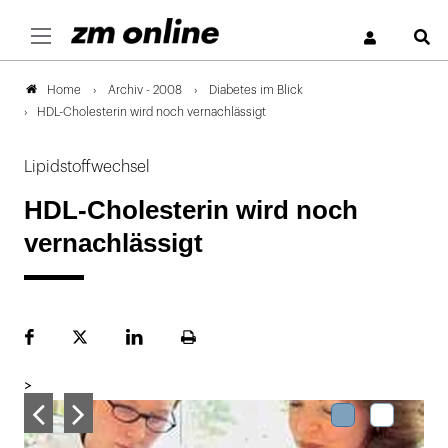
S
Archiv - 2008
Diabetes im Blick
Home
HDL-Cholesterin wird noch vernachlässigt
Lipidstoffwechsel
HDL-Cholesterin wird noch
vernachlässigt
Facebook
Plattform
LinekdIn
Seite
X
ausdrucken
>