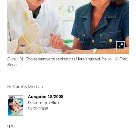
Lightbox
© Foto:
Gute HDL-Cholesterinwerte senken das Herz-Kreislauf-Risiko.
öffnen
Becel
Folie
1
Heftarchiv Medizin
von
Ausgabe 18/2008
2
Diabetes im Blick
15.09.2008
spk