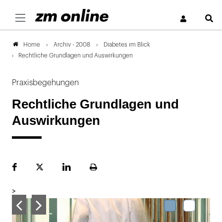
S
Archiv - 2008
Diabetes im Blick
Home
Rechtliche Grundlagen und Auswirkungen
Praxisbegehungen
Rechtliche Grundlagen und
Auswirkungen
Facebook
Plattform
LinekdIn
Seite
X
ausdrucken
>