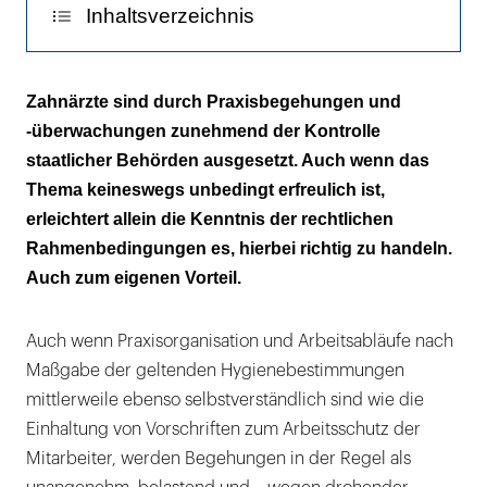
Inhaltsverzeichnis
Der Schutzgedanke als Basis
Zahnärzte sind durch Praxisbegehungen und
-überwachungen zunehmend der Kontrolle
Hand in Hand zum transparenten Leitfaden
staatlicher Behörden ausgesetzt. Auch wenn das
Rechtliche Grundlagen
Thema keineswegs unbedingt erfreulich ist,
erleichtert allein die Kenntnis der rechtlichen
Verhältnismäßigkeit als Eckpfeiler
Rahmenbedingungen es, hierbei richtig zu handeln.
Auch zum eigenen Vorteil.
Die Zuständigkeit wechselt von Land zu Land
Empfehlungen für eine Struktur
Auch wenn Praxisorganisation und Arbeitsabläufe nach
In der Verantwortung
Maßgabe der geltenden Hygienebestimmungen
mittlerweile ebenso selbstverständlich sind wie die
Abermals Länderhoheit
Einhaltung von Vorschriften zum Arbeitsschutz der
Mitarbeiter, werden Begehungen in der Regel als
Qualität bringt Sicherheit