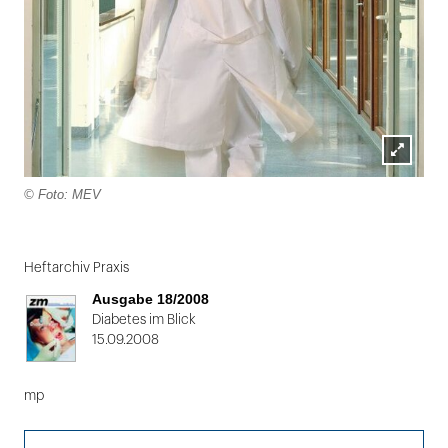
Lightbox
© Foto: MEV
öffnen
Folie
1
Heftarchiv Praxis
von
Ausgabe 18/2008
2
Diabetes im Blick
15.09.2008
mp