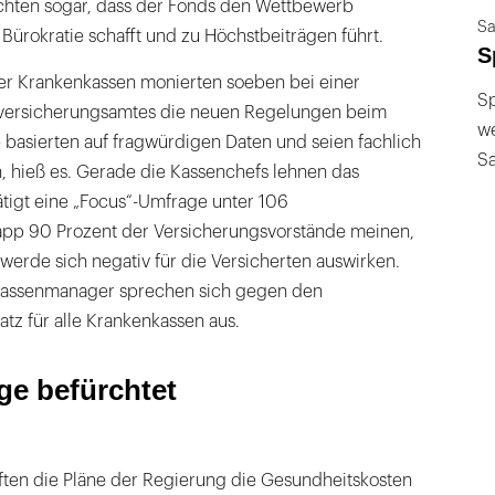
ürchten sogar, dass der Fonds den Wettbewerb
Sa
Bürokratie schafft und zu Höchstbeiträgen führt.
S
der Krankenkassen monierten soeben bei einer
Sp
ersicherungsamtes die neuen Regelungen beim
we
 basierten auf fragwürdigen Daten und seien fachlich
S
, hieß es. Gerade die Kassenchefs lehnen das
ätigt eine „Focus“-Umfrage unter 106
app 90 Prozent der Versicherungsvorstände meinen,
erde sich negativ für die Versicherten auswirken.
Kassenmanager sprechen sich gegen den
atz für alle Krankenkassen aus.
ge befürchtet
rften die Pläne der Regierung die Gesundheitskosten