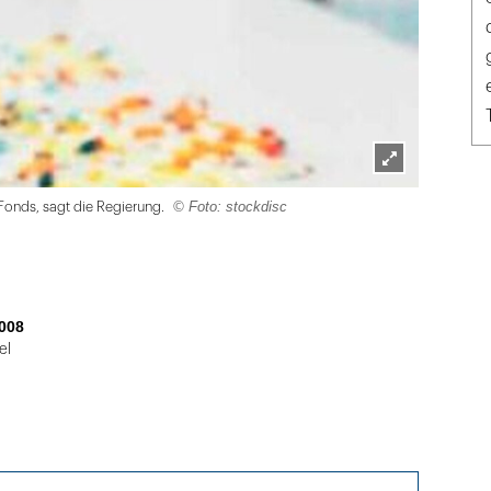
Lightbox
© Foto: stockdisc
Fonds, sagt die Regierung.
öffnen
008
el