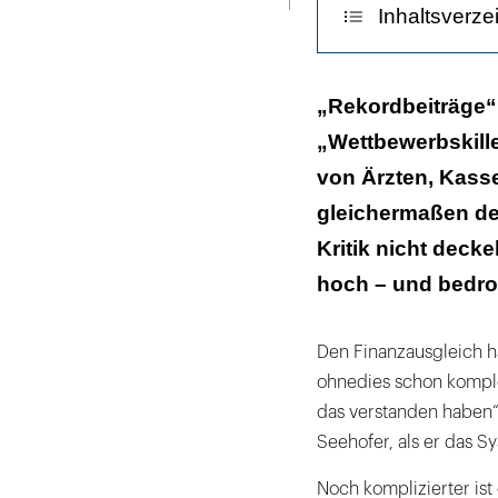
Inhaltsverze
Rekordbeiträge
„Rekordbeiträge“
„Wettbewerbskill
Sammeln und V
von Ärzten, Kasse
gleichermaßen dem
Kritik nicht decke
hoch – und bedroh
Den Finanzausgleich ha
ohnedies schon komple
das verstanden haben“
Seehofer, als er das Sy
Noch komplizierter ist 