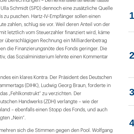
 die Berechnungen – bemerkenswerterweise fasste
 Ulla Schmidt (SPD) dennoch eine zusätzliche Quelle
s zu puschen. Hartz-IV-Empfänger sollen einen
te zahlen, schlug sie vor. Weil deren Anteil von der
it letztlich vom Steuerzahler finanziert wird, käme
er überschlägigen Rechnung ein Milliardenbetrag
n die Finanzierungsnöte des Fonds geringer. Die
tiv, das Sozialministerium lehnte einen Kommentar
indes ein klares Kontra: Der Präsident des Deutschen
ammertags (DIHK), Ludwig Georg Braun, forderte in
 das „Fehlkonstrukt“ zu verzichten. Der
utschen Handwerks (ZDH) verlangte – wie der
land – ebenfalls einen Stopp des Fonds, und auch
gten „Nein“.
on mehren sich die Stimmen gegen den Pool. Wolfgang