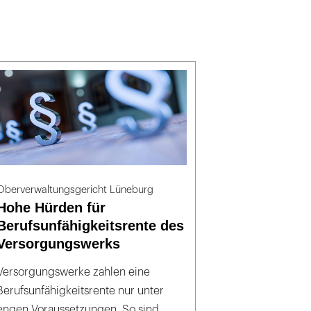
Oberverwaltungsgericht Lüneburg
Hohe Hürden für
Berufsunfähigkeitsrente des
Versorgungswerks
Versorgungswerke zahlen eine
Berufsunfähigkeitsrente nur unter
engen Voraussetzungen. So sind