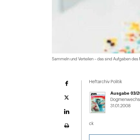
Sammeln und Verteilen – das sind Aufgaben des 
Folie
1
Heftarchiv Politik
Facebook
von
Ausgabe 03/2
2
Plattform
Dogmenwechs
X
31.01.2008
LinekdIn
ck
Seite
ausdrucken