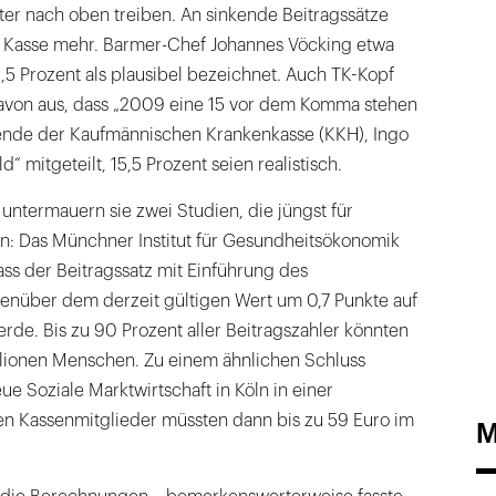
iter nach oben treiben. An sinkende Beitragssätze
ne Kasse mehr. Barmer-Chef Johannes Vöcking etwa
5,5 Prozent als plausibel bezeichnet. Auch TK-Kopf
avon aus, dass „2009 eine 15 vor dem Komma stehen
zende der Kaufmännischen Krankenkasse (KKH), Ingo
ld“ mitgeteilt, 15,5 Prozent seien realistisch.
 untermauern sie zwei Studien, die jüngst für
en: Das Münchner Institut für Gesundheitsökonomik
dass der Beitragssatz mit Einführung des
nüber dem derzeit gültigen Wert um 0,7 Punkte auf
erde. Bis zu 90 Prozent aller Beitragszahler könnten
illionen Menschen. Zu einem ähnlichen Schluss
ue Soziale Marktwirtschaft in Köln in einer
en Kassenmitglieder müssten dann bis zu 59 Euro im
M