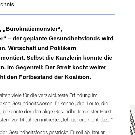
ichnis
 befürchtet
, „Bürokratiemonster“,
er“ – der geplante Gesundheitsfonds wird
erteilen
n, Wirtschaft und Politikern
ontiert. Selbst die Kanzlerin konnte die
ln. Im Gegenteil: Der Streit kocht weiter
t den Fortbestand der Koalition.
lten viele für die verzwickteste Erfindung im
xen Gesundheitswesen. Er kenne „drei Leute, die
, bekannte der damalige Gesundheitsminister Horst
stem vor 14 Jahren initiierte. „Ich gehöre nicht dazu.“
der Gesundheitsfonds gestrickt. Er soll ab Januar