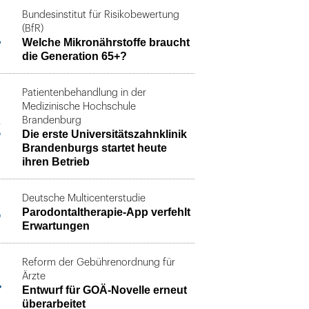
Bundesinstitut für Risikobewertung
1
(BfR)
Welche Mikronährstoffe braucht
die Generation 65+?
Patientenbehandlung in der
Medizinische Hochschule
2
Brandenburg
Die erste Universitätszahnklinik
Brandenburgs startet heute
ihren Betrieb
Deutsche Multicenterstudie
3
Parodontaltherapie-App verfehlt
Erwartungen
Reform der Gebührenordnung für
4
Ärzte
Entwurf für GOÄ-Novelle erneut
überarbeitet