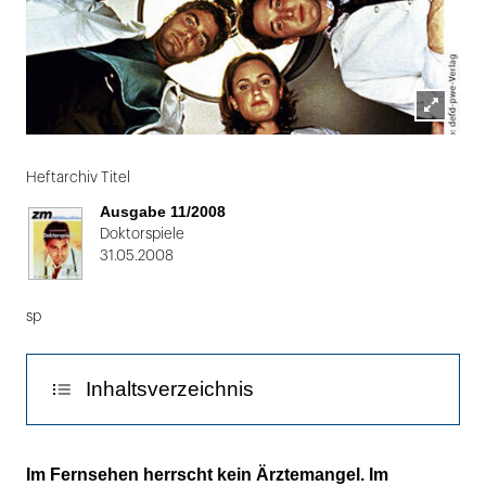
Lightbox
Folie
öffnen
1
Heftarchiv Titel
von
Ausgabe 11/2008
2
Doktorspiele
31.05.2008
sp
Inhaltsverzeichnis
Überarzt mit großem Herz
Im Fernsehen herrscht kein Ärztemangel. Im