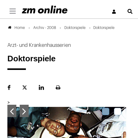
S
Archiv - 2008
Doktorspiele
Doktorspiele
Home
Arzt- und Krankenhausserien
Doktorspiele
Facebook
Plattform
LinekdIn
Seite
X
ausdrucken
>