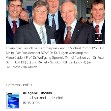
Lightbox
Ehrenvoller Besuch bei Kammerpräsident Dr. Michael Rumpf (2.v.li.) in
öffnen
Mainz: Der Präsident der BZÄK Dr. Dr. Jürgen Weitkamp mit
Vizepräsident Prof. Dr. Wolfgang Sprekels (Mitte) flankiert von Dr. Peter
Schmitz (FDP) (li.) und RA Felix Schütz (HGF der LZK RPf) (re.).
© Fotos: ZÄK Mainz
Folie
1
Heftarchiv Politik
von
Ausgabe 10/2008
2
Einmal Ausland und zurück
15.05.2008