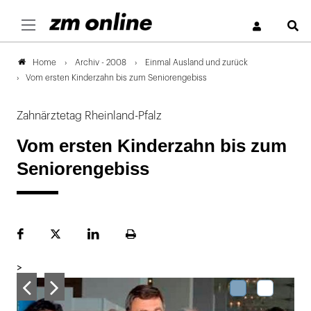
S
Archiv - 2008
Einmal Ausland und zurück
Home
Vom ersten Kinderzahn bis zum Seniorengebiss
Zahnärztetag Rheinland-Pfalz
Vom ersten Kinderzahn bis zum
Seniorengebiss
Facebook
Plattform
LinekdIn
Seite
X
ausdrucken
>