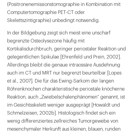
(Positronenemissionstomographie in Kombination mit
Computertomographie PET-CT oder
Skelettszintigraphie) unbedingt notwendig.
In der Bildgebung zeigt sich meist eine unscharf
begrenzte Osteolysezone häufig mit
Kortikalisdurchbruch, geringer periostaler Reaktion und
gelegentlichen Spikulae [Ehrenfeld und Prein, 2002].
Allerdings bleibt die genaue intraossäre Ausdehnung
auch im CT und MRT nur begrenzt beurteilbar [Lopes
et al., 2007]. Die für das Ewing-Sarkom der langen
Röhrenknochen charakteristische periostale knöcherne
Reaktion, auch „Zwiebelschalenphänomen“ genannt, ist
im Gesichtsskelett weniger ausgeprägt [Howaldt und
Schmelzeisen, 2002b]. Histologisch findet sich ein
wenig differenziertes zellreiches Tumorgewebe von
mesenchymaler Herkunft aus kleinen, blauen, runden