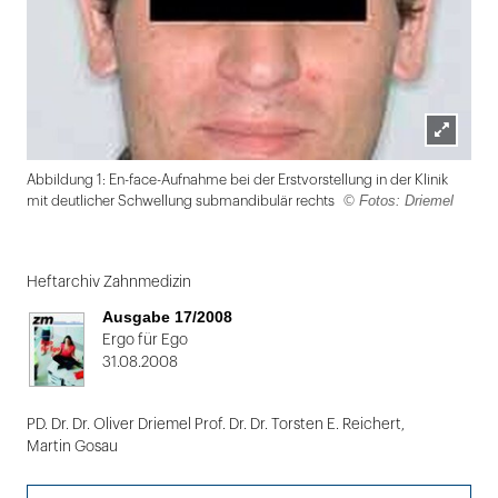
Lightbox
Abbildung 1: En-face-Aufnahme bei der Erstvorstellung in der Klinik
öffnen
© Fotos: Driemel
mit deutlicher Schwellung submandibulär rechts
Folie
1
Heftarchiv Zahnmedizin
von
Ausgabe 17/2008
2
Ergo für Ego
31.08.2008
PD. Dr. Dr. Oliver Driemel Prof. Dr. Dr. Torsten E. Reichert
,
Martin Gosau