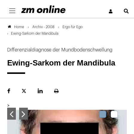
S
Archiv - 2008
Ergo für Ego
Home
Ewing-Sarkom der Mandibula
Differenzialdiagnose der Mundbodenschwellung
Ewing-Sarkom der Mandibula
Facebook
Plattform
LinekdIn
Seite
X
ausdrucken
>