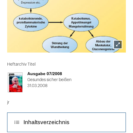
Lightbox
Folie
öffnen
1
Heftarchiv Titel
von
Ausgabe 07/2008
2
Gesundes sicher beißen
31.03.2008
jr
Inhaltsverzeichnis