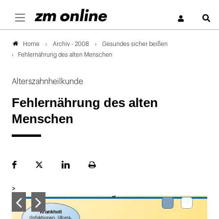
S
Archiv - 2008
Gesundes sicher beißen
Home
Fehlernährung des alten Menschen
Alterszahnheilkunde
Fehlernährung des alten
Menschen
Facebook
Plattform
LinekdIn
Seite
X
ausdrucken
>