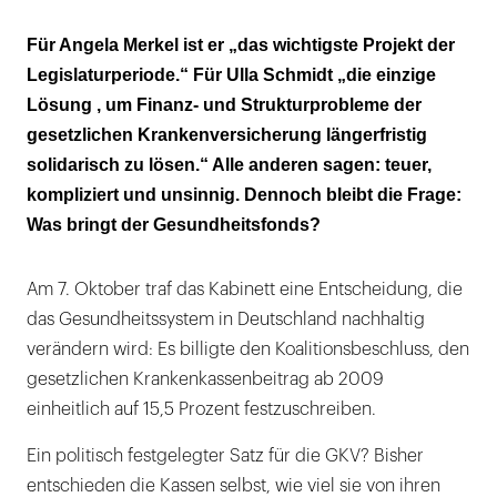
Ein politischer Beitrag
Für Angela Merkel ist er „das wichtigste Projekt der
Legislaturperiode.“ Für Ulla Schmidt „die einzige
Krank ist gut
Lösung , um Finanz- und Strukturprobleme der
Ulla Jekyll und Mrs. Hyde
gesetzlichen Krankenversicherung längerfristig
solidarisch zu lösen.“ Alle anderen sagen: teuer,
Kassen fürchten Overkill
kompliziert und unsinnig. Dennoch bleibt die Frage:
Was bringt der Gesundheitsfonds?
Hoppla – Wachstumsdelle
Von wegen Einheitsbeitrag
Am 7. Oktober traf das Kabinett eine Entscheidung, die
das Gesundheitssystem in Deutschland nachhaltig
verändern wird: Es billigte den Koalitionsbeschluss, den
gesetzlichen Krankenkassenbeitrag ab 2009
einheitlich auf 15,5 Prozent festzuschreiben.
Ein politisch festgelegter Satz für die GKV? Bisher
entschieden die Kassen selbst, wie viel sie von ihren