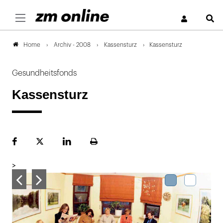
S
Archiv - 2008
Kassensturz
Kassensturz
Home
Gesundheitsfonds
Kassensturz
Facebook
Plattform
LinekdIn
Seite
X
ausdrucken
>