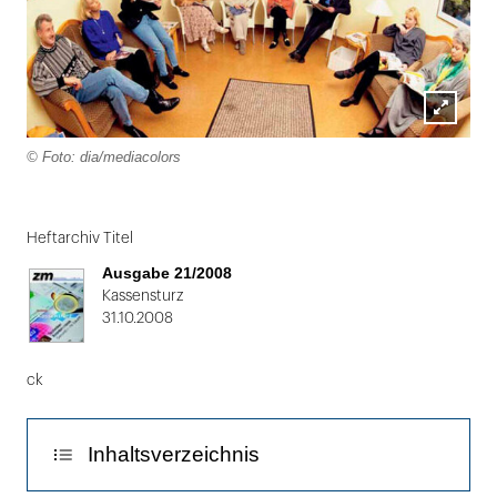
Lightbox
© Foto: dia/mediacolors
öffnen
Folie
1
Heftarchiv Titel
von
Ausgabe 21/2008
2
Kassensturz
31.10.2008
ck
Inhaltsverzeichnis