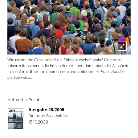
Lightbox
Wie nimmt die Gesellschaft die Zahnärzteschaft wahr? Gerade in
öffnen
Krisenzeiten können die Freien Berufe – und damit auch die Zahnärzte
© Foto: Sandor
– eine Vorbildfunktion übernehmen und vorleben.
Jackal/Fotolia
Folie
1
Heftarchiv Politik
von
Ausgabe 20/2009
2
Die neue Staatsaffäre
15.10.2009