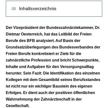
Inhaltsverzeichnis
Ausgangssituation
Der Vizepräsident der Bundeszahnärztekammer, Dr.
Dietmar Oesterreich, hat das Leitbild der Freien
Aufgaben
Berufe des BFB analysiert. Auf Basis der
Berufsausübung gewährleisten
Grundsatzüberlegungen des Bundesverbandes der
Freien Berufe konkretisiert er Ziele für die
Patientenorientierung und Gemeinwohl
zahnärztliche Profession und bricht Schwerpunkte,
stärken
Inhalte und Aufgaben für den Versorgungsalltag
herunter. Sein Fazit: Die Identifikation des einzelnen
Berufspflichten fortentwickeln
Kollegen mit dem Gesamtbild seines Berufsstandes
Aus-, Fort- und Weiterbildung stärken
ist nicht nur ein wichtiger Baustein des eigenen
Erfolges. Er dient auch der positiven öffentlichen
Gebührenordnung novellieren
Wahrnehmung der Zahnärzteschaft in der
Leistungserbringung im Team unterstützen
Gesellschaft.