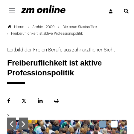
S
Archiv - 2009
Die neue Staatsaffäre
Home
Freiberuflichkeit ist aktive Professionspolitik
Leitbild der Freien Berufe aus zahnärztlicher Sicht
Freiberuflichkeit ist aktive
Professionspolitik
Facebook
Plattform
LinekdIn
Seite
X
ausdrucken
>