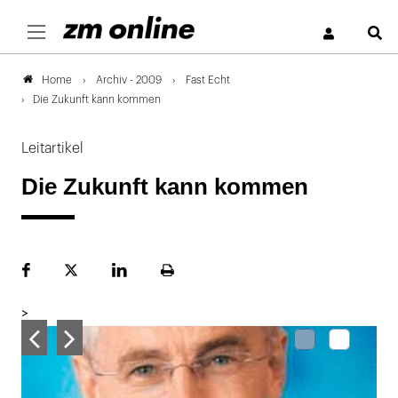
S
Archiv - 2009
Fast Echt
Home
Die Zukunft kann kommen
Leitartikel
Die Zukunft kann kommen
Facebook
Plattform
LinekdIn
Seite
X
ausdrucken
>