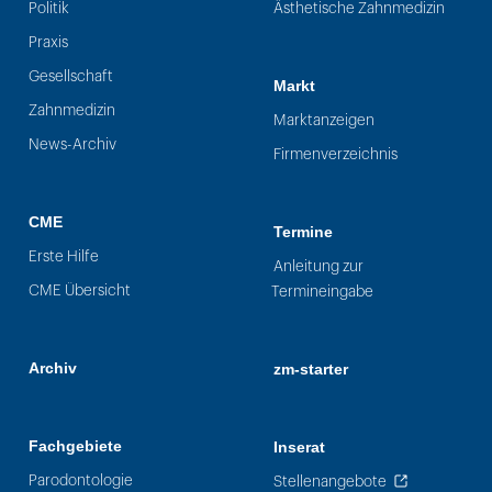
Politik
Ästhetische Zahnmedizin
Praxis
Gesellschaft
Markt
Zahnmedizin
Marktanzeigen
News-Archiv
Firmenverzeichnis
CME
Termine
Erste Hilfe
Anleitung zur
CME Übersicht
Termineingabe
Archiv
zm-starter
Fachgebiete
Inserat
Parodontologie
Stellenangebote