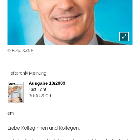
Lightbox
© Foto: KZBV
öffnen
Folie
1
Heftarchiv Meinung
von
Ausgabe 13/2009
2
Fast Echt
30.06.2009
em
Liebe Kolleginnen und Kollegen,