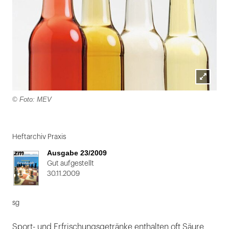
Lightbox
© Foto: MEV
öffnen
Folie
1
Heftarchiv Praxis
von
Ausgabe 23/2009
2
Gut aufgestellt
30.11.2009
sg
Sport- und Erfrischungsgetränke enthalten oft Säure