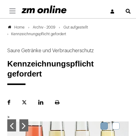
S
Archiv - 2009
Gut aufgestellt
Home
Kennzeichnungspflicht gefordert
Saure Getränke und Verbraucherschutz
Kennzeichnungspflicht
gefordert
Facebook
Plattform
LinekdIn
Seite
X
ausdrucken
>