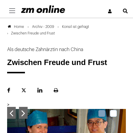
S
Archiv - 2009
Konsil ist gefragt
Home
Zwischen Freude und Frust
Als deutsche Zahnärztin nach China
Zwischen Freude und Frust
Facebook
Plattform
LinekdIn
Seite
X
ausdrucken
>