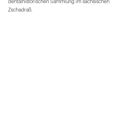
dentalhistorischen Sammlung im sächsischen
Zschadraß.