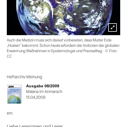
Lightbox
Auch die Medizin muss sich darauf vorbereiten, dass Mutter Erde
öffnen
„Husten“ bekommt: Schon heute erfordern die Vorboten der globalen
© Foto:
Erwärmung Maßnahmen in Epidemiologie und Praxisalltag.
CC
Folie
1
Heftarchiv Meinung
von
Ausgabe 08/2009
2
Malaria im Anmarsch
15.04.2009
em
Liebe Leserinnen und Leser,