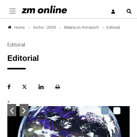
S
Archiv - 2009
Malaria im Anmarsch
Editorial
Home
Editorial
Editorial
Facebook
Plattform
LinekdIn
Seite
X
ausdrucken
>