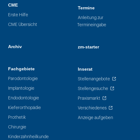
CME
Termine
Erste Hilfe
Anleitung zur
CME Übersicht
Termineingabe
Archiv
zm-starter
Fachgebiete
Inserat
Parodontologie
Stellenangebote
Implantologie
Stellengesuche
Endodontologie
Praxismarkt
Kieferorthopädie
Verschiedenes
Prothetik
Anzeige aufgeben
Chirurgie
Kinderzahnheilkunde