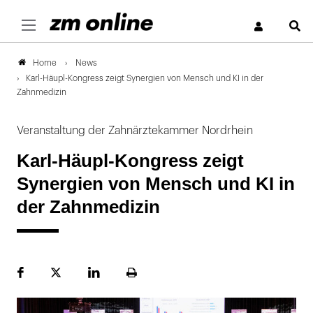
S
News
Home
Karl-Häupl-Kongress zeigt Synergien von Mensch und KI in der
Zahnmedizin
Veranstaltung der Zahnärztekammer Nordrhein
Karl-Häupl-Kongress zeigt
Synergien von Mensch und KI in
der Zahnmedizin
Facebook
Plattform
LinekdIn
Seite
X
ausdrucken