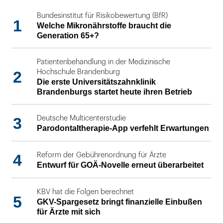
Bundesinstitut für Risikobewertung (BfR)
1
Welche Mikronährstoffe braucht die
Generation 65+?
Patientenbehandlung in der Medizinische
2
Hochschule Brandenburg
Die erste Universitätszahnklinik
Brandenburgs startet heute ihren Betrieb
3
Deutsche Multicenterstudie
Parodontaltherapie-App verfehlt Erwartungen
4
Reform der Gebührenordnung für Ärzte
Entwurf für GOÄ-Novelle erneut überarbeitet
KBV hat die Folgen berechnet
5
GKV-Spargesetz bringt finanzielle Einbußen
für Ärzte mit sich