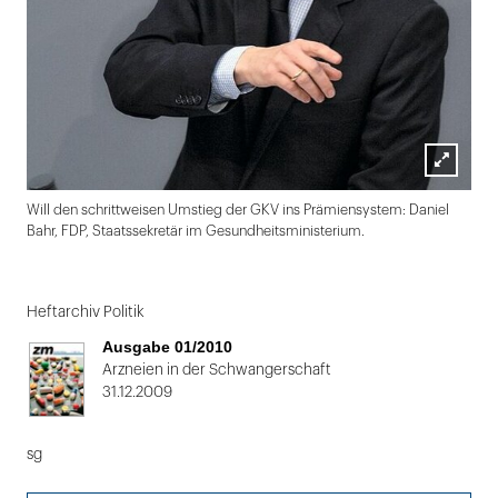
Lightbox
Will den schrittweisen Umstieg der GKV ins Prämiensystem: Daniel
öffnen
Bahr, FDP, Staatssekretär im Gesundheitsministerium.
Folie
1
Heftarchiv Politik
von
Ausgabe 01/2010
2
Arzneien in der Schwangerschaft
31.12.2009
sg