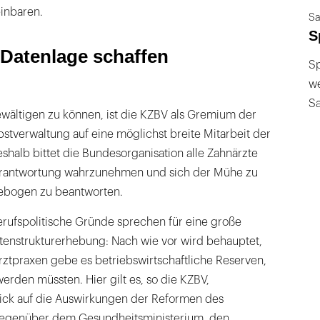
inbaren.
Sa
S
 Datenlage schaffen
Sp
we
S
ältigen zu können, ist die KZBV als Gremium der
stverwaltung auf eine möglichst breite Mitarbeit der
halb bittet die Bundesorganisation alle Zahnärzte
Verantwortung wahrzunehmen und sich der Mühe zu
gebogen zu beantworten.
erufspolitische Gründe sprechen für eine große
stenstrukturerhebung: Nach wie vor wird behauptet,
rztpraxen gebe es betriebswirtschaftliche Reserven,
erden müssten. Hier gilt es, so die KZBV,
ick auf die Auswirkungen der Reformen des
egenüber dem Gesundheitsministerium, den