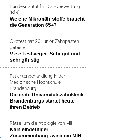
Bundesinstitut für Risikobewertung
1
(BfR)
Welche Mikronährstoffe braucht
die Generation 65+?
Ökotest hat 20 Junior-Zahnpasten
2
getestet
Viele Testsieger: Sehr gut und
sehr günstig
Patientenbehandlung in der
Medizinische Hochschule
3
Brandenburg
Die erste Universitätszahnklinik
Brandenburgs startet heute
ihren Betrieb
Rätsel um die Ätiologie von MIH
Kein eindeutiger
4
Zusammenhang zwischen MIH