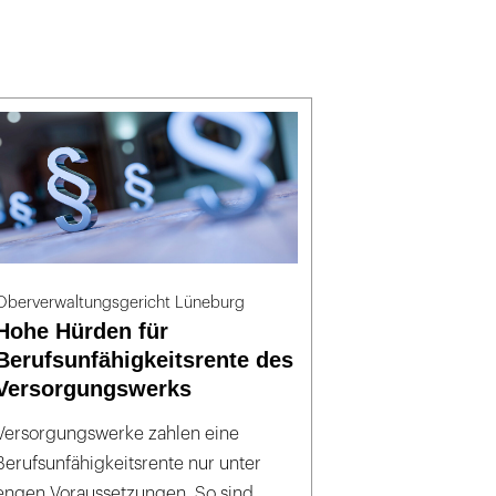
Oberverwaltungsgericht Lüneburg
Hohe Hürden für
Berufsunfähigkeitsrente des
Versorgungswerks
Versorgungswerke zahlen eine
Berufsunfähigkeitsrente nur unter
engen Voraussetzungen. So sind