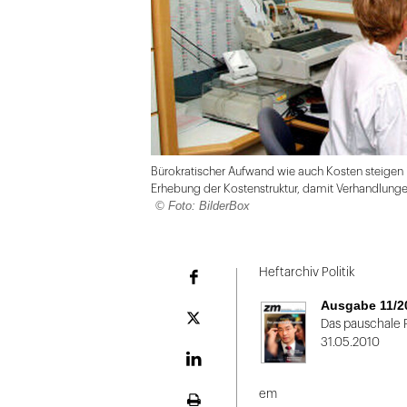
Bürokratischer Aufwand wie auch Kosten steigen i
Erhebung der Kostenstruktur, damit Verhandlunge
© Foto: BilderBox
Folie
1
Heftarchiv Politik
Facebook
von
Ausgabe 11/2
2
Plattform
Das pauschale 
X
31.05.2010
LinekdIn
em