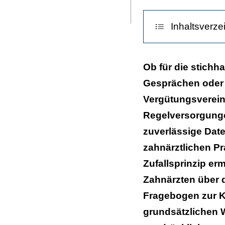
Seite
ausdrucken
Inhaltsverze
Zuverlässige D
Ob für die stichh
Gesprächen oder 
Vergütungsverei
Regelversorgunge
zuverlässige Date
zahnärztlichen Pr
Zufallsprinzip er
Zahnärzten über 
Fragebogen zur K
grundsätzlichen W