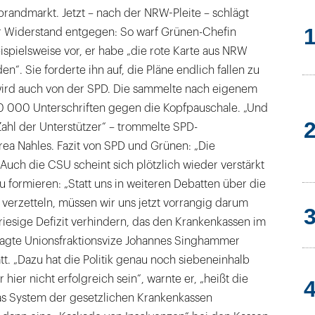
ebrandmarkt. Jetzt – nach der NRW-Pleite – schlägt
er Widerstand entgegen: So warf Grünen-Chefin
ispielsweise vor, er habe „die rote Karte aus NRW
en“. Sie forderte ihn auf, die Pläne endlich fallen zu
wird auch von der SPD. Die sammelte nach eigenem
00 000 Unterschriften gegen die Kopfpauschale. „Und
ahl der Unterstützer“ – trommelte SPD-
rea Nahles. Fazit von SPD und Grünen: „Die
 Auch die CSU scheint sich plötzlich wieder verstärkt
 formieren: „Statt uns in weiteren Debatten über die
verzetteln, müssen wir uns jetzt vorrangig darum
iesige Defizit verhindern, das den Krankenkassen im
 sagte Unionsfraktionsvize Johannes Singhammer
. „Dazu hat die Politik genau noch siebeneinhalb
 hier nicht erfolgreich sein“, warnte er, „heißt die
das System der gesetzlichen Krankenkassen