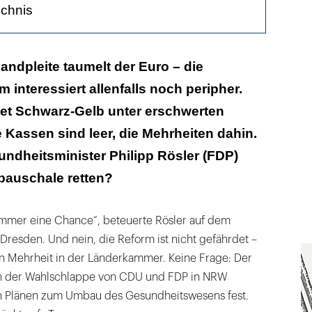
ichnis
fdebakel
landpleite taumelt der Euro – die
 interessiert allenfalls noch peripher.
chenland
tet Schwarz-Gelb unter erschwerten
Mitte
Kassen sind leer, die Mehrheiten dahin.
eren
dheitsminister Philipp Rösler (FDP)
pauschale retten?
 es nicht
nicht
immer eine Chance“, beteuerte Rösler auf dem
Dresden. Und nein, die Reform ist nicht gefährdet –
en Mehrheit in der Länderkammer. Keine Frage: Der
ch der Wahlschlappe von CDU und FDP in NRW
n Plänen zum Umbau des Gesundheitswesens fest.