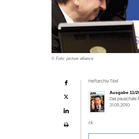
© Foto: picture alliance
Folie
1
Heftarchiv Titel
Facebook
von
Ausgabe 11/2
2
Plattform
Das pauschale 
X
31.05.2010
LinekdIn
ck
Seite
ausdrucken