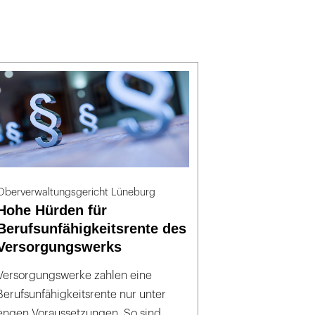
Oberverwaltungsgericht Lüneburg
Hohe Hürden für
Berufsunfähigkeitsrente des
Versorgungswerks
Versorgungswerke zahlen eine
Berufsunfähigkeitsrente nur unter
engen Voraussetzungen. So sind