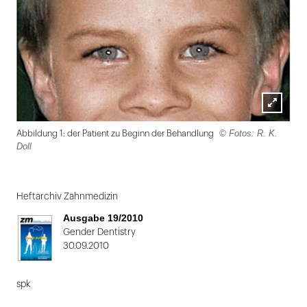
Lightbox
© Fotos: R. K.
Abbildung 1: der Patient zu Beginn der Behandlung
öffnen
Doll
Folie
1
Heftarchiv Zahnmedizin
von
Ausgabe 19/2010
2
Gender Dentistry
30.09.2010
spk