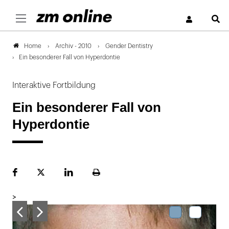
S
Archiv - 2010
Gender Dentistry
Home
Ein besonderer Fall von Hyperdontie
Interaktive Fortbildung
Ein besonderer Fall von
Hyperdontie
Facebook
Plattform
LinekdIn
Seite
X
ausdrucken
>