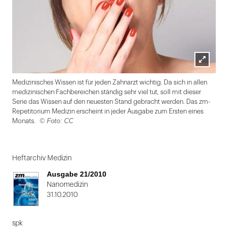
Lightbox
Medizinisches Wissen ist für jeden Zahnarzt wichtig. Da sich in allen
öffnen
medizinischen Fachbereichen ständig sehr viel tut, soll mit dieser
Serie das Wissen auf den neuesten Stand gebracht werden. Das zm-
Repetitorium Medizin erscheint in jeder Ausgabe zum Ersten eines
© Foto: CC
Monats.
Folie
1
Heftarchiv Medizin
von
Ausgabe 21/2010
2
Nanomedizin
31.10.2010
spk