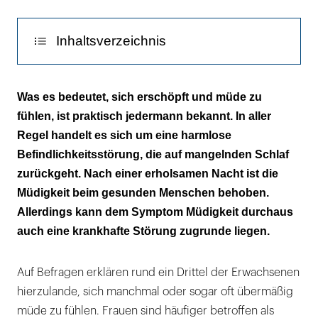
Inhaltsverzeichnis
Detektivischer Spürsinn ist gefragt
Was es bedeutet, sich erschöpft und müde zu
fühlen, ist praktisch jedermann bekannt. In aller
Müde durch Schlafmangel
Regel handelt es sich um eine harmlose
Sekundenschlaf – Vorsicht Unfallgefahr
Befindlichkeitsstörung, die auf mangelnden Schlaf
zurückgeht. Nach einer erholsamen Nacht ist die
Narkolepsie
Müdigkeit beim gesunden Menschen behoben.
Allerdings kann dem Symptom Müdigkeit durchaus
Schlaf-Apnoe – müde sein bei angeblich
auch eine krankhafte Störung zugrunde liegen.
gutem Schlaf
Müdigkeit assoziiert mit chronischer
Auf Befragen erklären rund ein Drittel der Erwachsenen
Erkrankung
hierzulande, sich manchmal oder sogar oft übermäßig
Müdigkeit bei Krebs – Tumorfatigue
müde zu fühlen. Frauen sind häufiger betroffen als