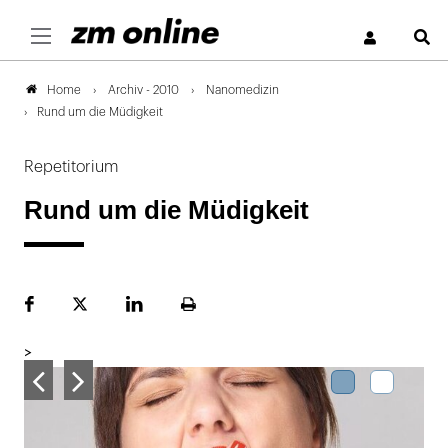
S
Archiv - 2010
Nanomedizin
Home
Rund um die Müdigkeit
Repetitorium
Rund um die Müdigkeit
Facebook
Plattform
LinekdIn
Seite
X
ausdrucken
>