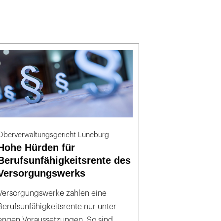
Oberverwaltungsgericht Lüneburg
Hohe Hürden für
Berufsunfähigkeitsrente des
Versorgungswerks
Versorgungswerke zahlen eine
Berufsunfähigkeitsrente nur unter
engen Voraussetzungen. So sind