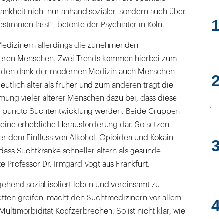
ankheit nicht nur anhand sozialer, sondern auch über
estimmen lässt“, betonte der Psychiater in Köln.
Medizinern allerdings die zunehmenden
teren Menschen. Zwei Trends kommen hierbei zum
rden dank der modernen Medizin auch Menschen
utlich älter als früher und zum anderen trägt die
ng vieler älterer Menschen dazu bei, dass diese
in puncto Suchtentwicklung werden. Beide Gruppen
n eine erhebliche Herausforderung dar. So setzen
er dem Einfluss von Alkohol, Opioiden und Kokain
o dass Suchtkranke schneller altern als gesunde
e Professor Dr. Irmgard Vogt aus Frankfurt.
gehend sozial isoliert leben und vereinsamt zu
etten greifen, macht den Suchtmedizinern vor allem
Multimorbidität Kopfzerbrechen. So ist nicht klar, wie