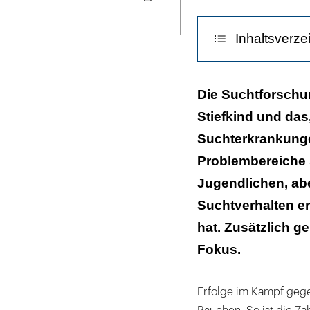
Seite
ausdrucken
Inhaltsverze
Suchtkranke El
Die Suchtforschun
Stiefkind und das
Suchterkrankung
Problembereiche 
Jugendlichen, ab
Suchtverhalten e
hat. Zusätzlich g
Fokus.
Erfolge im Kampf gege