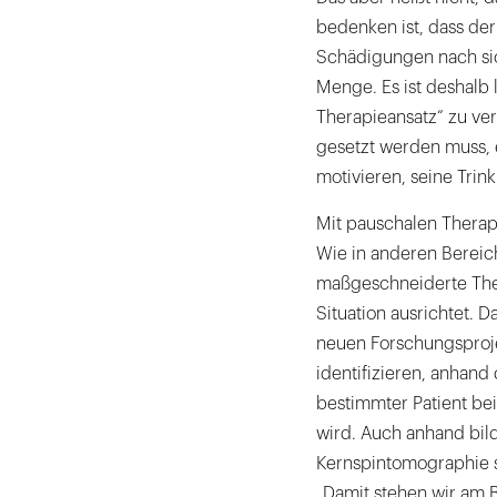
bedenken ist, dass de
Schädigungen nach sic
Menge. Es ist deshalb
Therapieansatz“ zu ver
gesetzt werden muss, 
motivieren, seine Tri
Mit pauschalen Therap
Wie in anderen Bereic
maßgeschneiderte Thera
Situation ausrichtet. 
neuen Forschungsproje
identifizieren, anhand 
bestimmter Patient b
wird. Auch anhand bil
Kernspintomographie s
„Damit stehen wir am B