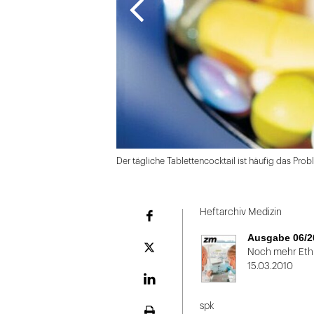
Der tägliche Tablettencocktail ist häufig das Pr
Folie
1
Heftarchiv Medizin
Facebook
von
Ausgabe 06/2
2
Plattform
Noch mehr Ethi
X
15.03.2010
LinekdIn
spk