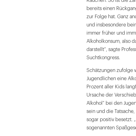
Rauchen. So ist die Za
bereits einen Rückgan
zur Folge hat. Ganz a
und insbesondere beim
immer früher und imme
Alkoholkonsum, also d
darstellt“, sagte Profe
Suchtkongress.
Schätzungen zufolge we
Jugendlichen eine Alko
Prozent aller Kids lan
Ursache der Verschie
Alkohol“ bei den Jugen
sein und die Tatsache, 
sogar positiv besetzt. 
sogenannten Spaßgesell