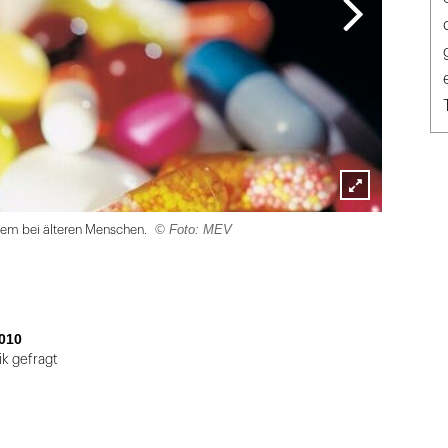
Lightbox
© Foto: MEV
oblem bei älteren Menschen.
öffnen
010
k gefragt