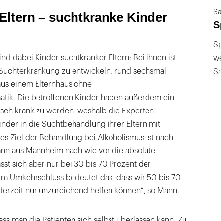
Sa
Eltern – suchtkranke Kinder
S
Sp
nd dabei Kinder suchtkranker Eltern: Bei ihnen ist
we
e Suchterkrankung zu entwickeln, rund sechsmal
S
 aus einem Elternhaus ohne
tik. Die betroffenen Kinder haben außerdem ein
isch krank zu werden, weshalb die Experten
nder in die Suchtbehandlung ihrer Eltern mit
es Ziel der Behandlung bei Alkoholismus ist nach
Mann aus Mannheim nach wie vor die absolute
ässt sich aber nur bei 30 bis 70 Prozent der
„Im Umkehrschluss bedeutet das, dass wir 50 bis 70
derzeit nur unzureichend helfen können“, so Mann.
dass man die Patienten sich selbst überlassen kann. Zu