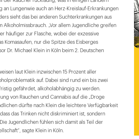
hl der Raucher rückläufig, was in einigen Ländern
g an Lungenwie auch an Herz-Kreislauf-Erkrankungen
nders sieht das bei anderen Suchterkrankungen aus
 Alkoholmissbrauch. „Vor allem Jugendliche greifen
r häufiger zur Flasche, wobei der exzessive
as Komasaufen, nur die Spitze des Eisberges
ssor Dr. Michael Klein in Köln beim 2. Deutschen
isen laut Klein inzwischen 15 Prozent aller
holproblematik auf. Dabei sind rund ein bis zwei
gfristig gefährdet, alkoholabhängig zu werden.
bung von Rauchen und Cannabis auf die „Droge
dlichen dürfte nach Klein die leichtere Verfügbarkeit
dass das Trinken nicht diskriminiert ist, sondern
„Die Jugendlichen fühlen sich damit als Teil der
schaft“, sagte Klein in Köln.