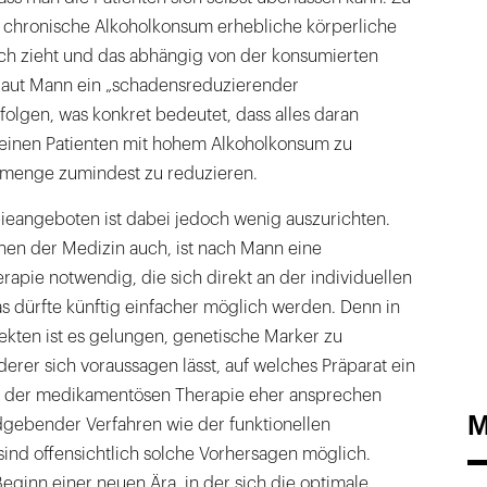
r chronische Alkoholkonsum erhebliche körperliche
h zieht und das abhängig von der konsumierten
 laut Mann ein „schadensreduzierender
folgen, was konkret bedeutet, dass alles daran
einen Patienten mit hohem Alkoholkonsum zu
nkmenge zumindest zu reduzieren.
ieangeboten ist dabei jedoch wenig auszurichten.
hen der Medizin auch, ist nach Mann eine
pie notwendig, die sich direkt an der individuellen
Das dürfte künftig einfacher möglich werden. Denn in
kten ist es gelungen, genetische Marker zu
derer sich voraussagen lässt, auf welches Präparat ein
ei der medikamentösen Therapie eher ansprechen
M
dgebender Verfahren wie der funktionellen
ind offensichtlich solche Vorhersagen möglich.
eginn einer neuen Ära, in der sich die optimale