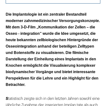
Implantologische Forschung
Die Implantologie ist ein zentraler Bestandteil
moderner zahnmedizinischer Versorgungskonzepte.
Osseointegration
Mit dem 3-D-Film „Kommunikation der Zellen – die
3-D-Film
Osseo - integration“ wurde die Idee umgesetzt, die
heute bekannten zellbiologischen Hintergründe der
Das Storyboard
Osseointegration anhand der beteiligen Zelltypen
und Botenstoffe zu visualisieren. Die filmische
Die Hämostase
Darstellung der Einheilung eines Implantats in den
Die entzündliche Phase
Knochen ermöglicht die Visualisierung komplexer
biodynamischer Vorgänge und bietet interessante
Die proliferative Phase
Perspektiven für die Lehre und ein Highlight für den
Die Remodellierungsphase
Betrachter.
S
tatistisch zeigte sich in den letzten Jahren sowohl eine
jährliche Zunahme der inserierten Implan tate als auch