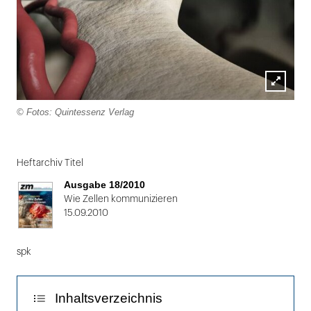
Lightbox
© Fotos: Quintessenz Verlag
öffnen
Folie
1
Heftarchiv Titel
von
Ausgabe 18/2010
2
Wie Zellen kommunizieren
15.09.2010
spk
Inhaltsverzeichnis