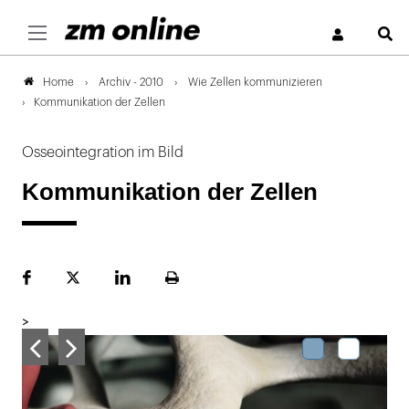
S
Archiv - 2010
Wie Zellen kommunizieren
Home
Kommunikation der Zellen
Osseointegration im Bild
Kommunikation der Zellen
Facebook
Plattform
LinekdIn
Seite
X
ausdrucken
>