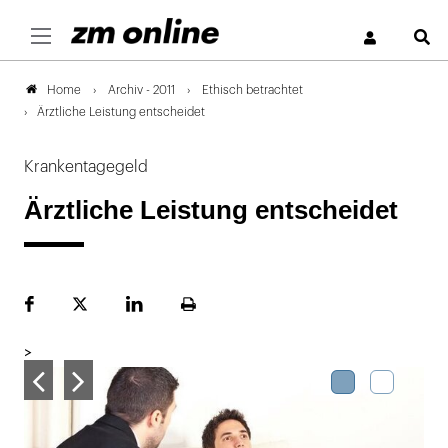
S
Archiv - 2011
Ethisch betrachtet
Home
Ärztliche Leistung entscheidet
Krankentagegeld
Ärztliche Leistung entscheidet
Facebook
Plattform
LinekdIn
Seite
X
ausdrucken
>