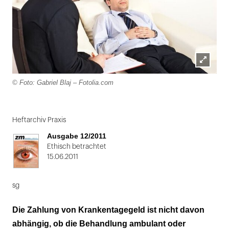
Lightbox
© Foto: Gabriel Blaj – Fotolia.com
öffnen
Folie
1
Heftarchiv Praxis
von
Ausgabe 12/2011
2
Ethisch betrachtet
15.06.2011
sg
Die Zahlung von Krankentagegeld ist nicht davon
abhängig, ob die Behandlung ambulant oder