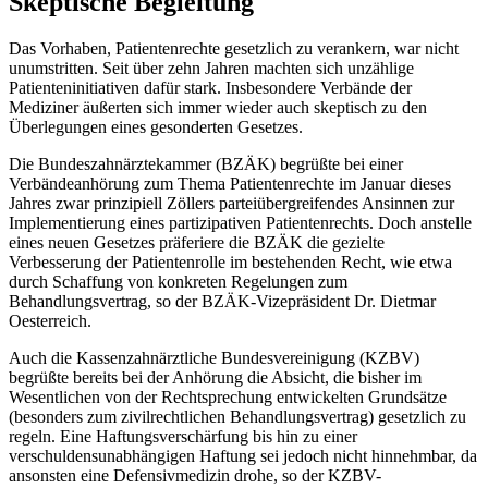
Skeptische Begleitung
Das Vorhaben, Patientenrechte gesetzlich zu verankern, war nicht
unumstritten. Seit über zehn Jahren machten sich unzählige
Patienteninitiativen dafür stark. Insbesondere Verbände der
Mediziner äußerten sich immer wieder auch skeptisch zu den
Überlegungen eines gesonderten Gesetzes.
Die Bundeszahnärztekammer (BZÄK) begrüßte bei einer
Verbändeanhörung zum Thema Patientenrechte im Januar dieses
Jahres zwar prinzipiell Zöllers parteiübergreifendes Ansinnen zur
Implementierung eines partizipativen Patientenrechts. Doch anstelle
eines neuen Gesetzes präferiere die BZÄK die gezielte
Verbesserung der Patientenrolle im bestehenden Recht, wie etwa
durch Schaffung von konkreten Regelungen zum
Behandlungsvertrag, so der BZÄK-Vizepräsident Dr. Dietmar
Oesterreich.
Auch die Kassenzahnärztliche Bundesvereinigung (KZBV)
begrüßte bereits bei der Anhörung die Absicht, die bisher im
Wesentlichen von der Rechtsprechung entwickelten Grundsätze
(besonders zum zivilrechtlichen Behandlungsvertrag) gesetzlich zu
regeln. Eine Haftungsverschärfung bis hin zu einer
verschuldensunabhängigen Haftung sei jedoch nicht hinnehmbar, da
ansonsten eine Defensivmedizin drohe, so der KZBV-