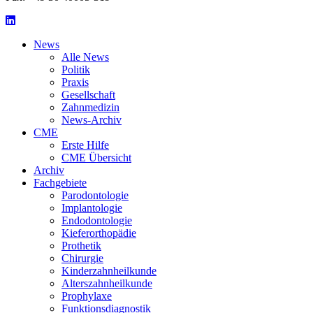
LinkedIn
News
Alle News
Politik
Praxis
Gesellschaft
Zahnmedizin
News-Archiv
CME
Erste Hilfe
CME Übersicht
Archiv
Fachgebiete
Parodontologie
Implantologie
Endodontologie
Kieferorthopädie
Prothetik
Chirurgie
Kinderzahnheilkunde
Alterszahnheilkunde
Prophylaxe
Funktionsdiagnostik