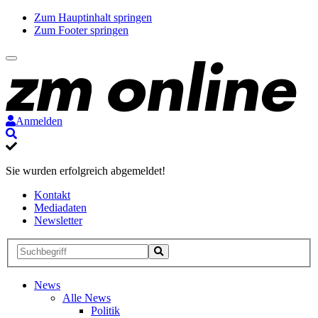
Zum Hauptinhalt springen
Zum Footer springen
Anmelden
Suche
Sie wurden erfolgreich abgemeldet!
Kontakt
Mediadaten
Newsletter
Suche
Suche
Suche
starten
News
Alle News
Politik