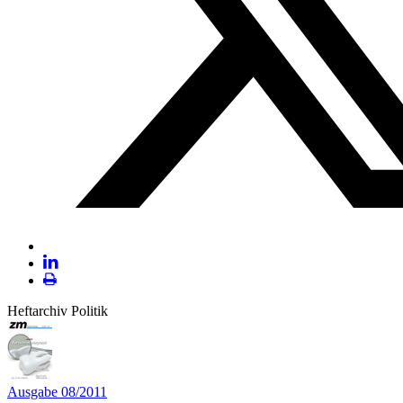
Plattform
X
LinekdIn
Seite
Heftarchiv Politik
ausdrucken
Ausgabe 08/2011