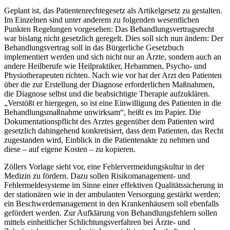
Geplant ist, das Patientenrechtegesetz als Artikelgesetz zu gestalten.
Im Einzelnen sind unter anderem zu folgenden wesentlichen
Punkten Regelungen vorgesehen: Das Behandlungsvertragsrecht
war bislang nicht gesetzlich geregelt. Dies soll sich nun ändern: Der
Behandlungsvertrag soll in das Bürgerliche Gesetzbuch
implementiert werden und sich nicht nur an Ärzte, sondern auch an
andere Heilberufe wie Heilpraktiker, Hebammen, Psycho- und
Physiotherapeuten richten. Nach wie vor hat der Arzt den Patienten
über die zur Erstellung der Diagnose erforderlichen Maßnahmen,
die Diagnose selbst und die beabsichtigte Therapie aufzuklären.
„Verstößt er hiergegen, so ist eine Einwilligung des Patienten in die
Behandlungsmaßnahme unwirksam“, heißt es im Papier. Die
Dokumentationspflicht des Arztes gegenüber dem Patienten wird
gesetzlich dahingehend konkretisiert, dass dem Patienten, das Recht
zugestanden wird, Einblick in die Patientenakte zu nehmen und
diese – auf eigene Kosten – zu kopieren.
Zöllers Vorlage sieht vor, eine Fehlervermeidungskultur in der
Medizin zu fördern. Dazu sollen Risikomanagement- und
Fehlermeldesysteme im Sinne einer effektiven Qualitätssicherung in
der stationären wie in der ambulanten Versorgung gestärkt werden;
ein Beschwerdemanagement in den Krankenhäusern soll ebenfalls
gefördert werden. Zur Aufklärung von Behandlungsfehlern sollen
mittels einheitlicher Schlichtungsverfahren bei Ärzte- und