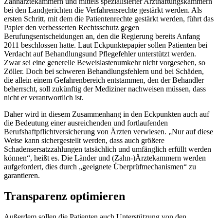
Zahnärztekammern und mittels spezialisierter Arzthaftungskammern
bei den Landgerichten die Verfahrensrechte gestärkt werden. Als
ersten Schritt, mit dem die Patientenrechte gestärkt werden, führt das
Papier den verbesserten Rechtsschutz gegen
Berufungsentscheidungen an, den die Regierung bereits Anfang
2011 beschlossen hatte. Laut Eckpunktepapier sollen Patienten bei
Verdacht auf Behandlungsund Pflegefehler unterstützt werden.
Zwar sei eine generelle Beweislastenumkehr nicht vorgesehen, so
Zöller. Doch bei schweren Behandlungsfehlern und bei Schäden,
die allein einem Gefahrenbereich entstammen, den der Behandler
beherrscht, soll zukünftig der Mediziner nachweisen müssen, dass
nicht er verantwortlich ist.
Daher wird in diesem Zusammenhang in den Eckpunkten auch auf
die Bedeutung einer ausreichenden und fortlaufenden
Berufshaftpflichtversicherung von Ärzten verwiesen. „Nur auf diese
Weise kann sichergestellt werden, dass auch größere
Schadensersatzzahlungen tatsächlich und umfänglich erfüllt werden
können“, heißt es. Die Länder und (Zahn-)Ärztekammern werden
aufgefordert, dies durch „geeignete Überprüfmechanismen“ zu
garantieren.
Transparenz optimieren
Außerdem sollen die Patienten auch Unterstützung von den