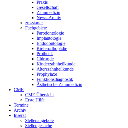
Praxis
Gesellschaft
Zahnmedizin
News-Archiv
zm-starter
Fachgebiete
Parodontologie
Implantologie
Endodontologie
Kieferorthopädie
Prothetik
Chirurgie
Kinderzahnheilkunde
Alterszahnheilkunde
Prophylaxe
Funktionsdiagnostik
Ästhetische Zahnmedizin
CME
CME Übersicht
Erste Hilfe
Termine
Archiv
Inserat
Stellenangebote
Stellengesuche