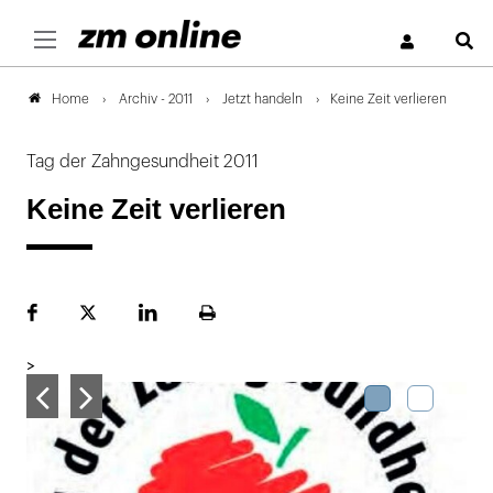
S
Archiv - 2011
Jetzt handeln
Keine Zeit verlieren
Home
Tag der Zahngesundheit 2011
Keine Zeit verlieren
Facebook
Plattform
LinekdIn
Seite
X
ausdrucken
>