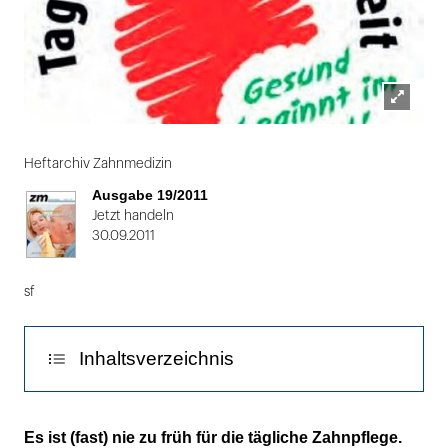
Lightbox
Folie
öffnen
1
Heftarchiv Zahnmedizin
von
Ausgabe 19/2011
2
Jetzt handeln
30.09.2011
sf
Inhaltsverzeichnis
Kleine Gruppe trägt große Karieslast
Es ist (fast) nie zu früh für die tägliche Zahnpflege.