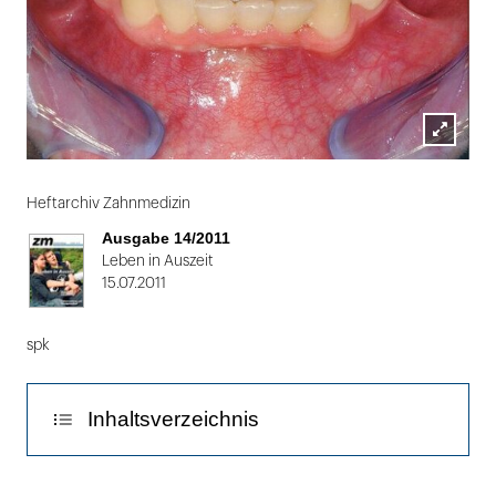
Lightbox
Folie
öffnen
1
Heftarchiv Zahnmedizin
von
Ausgabe 14/2011
2
Leben in Auszeit
15.07.2011
spk
Inhaltsverzeichnis