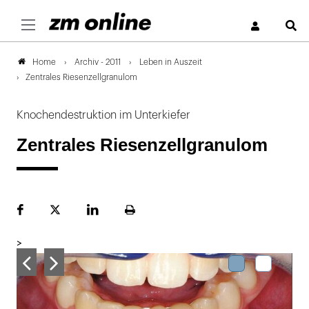
S
Archiv - 2011
Leben in Auszeit
Home
Zentrales Riesenzellgranulom
Knochendestruktion im Unterkiefer
Zentrales Riesenzellgranulom
Facebook
Plattform
LinekdIn
Seite
X
ausdrucken
>