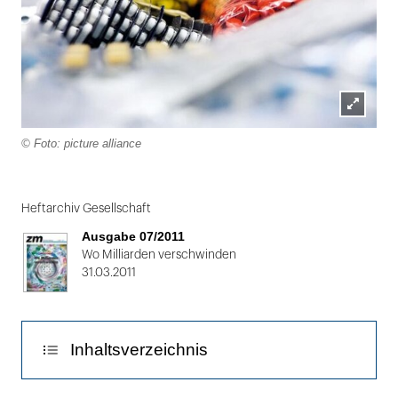
Lightbox
© Foto: picture alliance
öffnen
Folie
1
Heftarchiv Gesellschaft
von
Ausgabe 07/2011
2
Wo Milliarden verschwinden
31.03.2011
Inhaltsverzeichnis