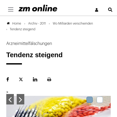
S
Archiv - 2011
Wo Milliarden verschwinden
Home
Tendenz steigend
Arzneimittelfälschungen
Tendenz steigend
Facebook
Plattform
LinekdIn
Seite
X
ausdrucken
>