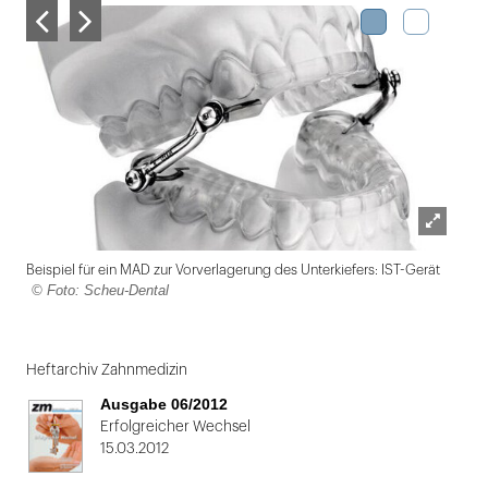
Lightbox
Beispiel für ein MAD zur Vorverlagerung des Unterkiefers: IST-Gerät
öffnen
© Foto: Scheu-Dental
Folie
1
Heftarchiv Zahnmedizin
von
Ausgabe 06/2012
2
Erfolgreicher Wechsel
15.03.2012