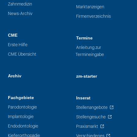
Zahnmedizin
Marktanzeigen
News-Archiv
Firmenverzeichnis
CME
Termine
Erste Hilfe
Anleitung zur
CME Übersicht
Termineingabe
Archiv
zm-starter
Fachgebiete
Inserat
Parodontologie
Stellenangebote
Implantologie
Stellengesuche
Endodontologie
Praxismarkt
Kieferorthopädie
Verschiedenes