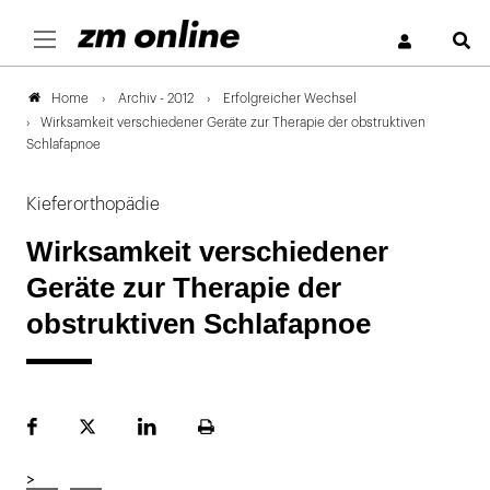
S
Archiv - 2012
Erfolgreicher Wechsel
Home
Wirksamkeit verschiedener Geräte zur Therapie der obstruktiven
Schlafapnoe
Kieferorthopädie
Wirksamkeit verschiedener
Geräte zur Therapie der
obstruktiven Schlafapnoe
Facebook
Plattform
LinekdIn
Seite
X
ausdrucken
>