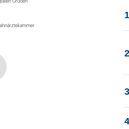
gialen Grüßen
zahnärztekammer