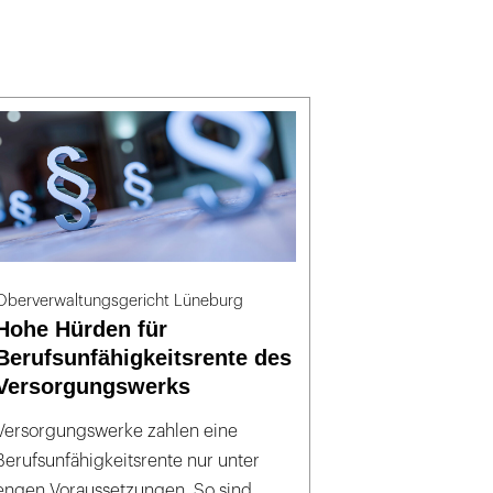
Oberverwaltungsgericht Lüneburg
Hohe Hürden für
Berufsunfähigkeitsrente des
Versorgungswerks
Versorgungswerke zahlen eine
Berufsunfähigkeitsrente nur unter
engen Voraussetzungen. So sind