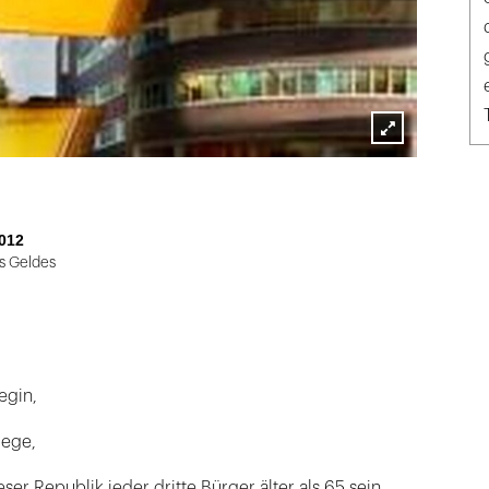
Lightbox
öffnen
012
s Geldes
egin,
lege,
eser Republik jeder dritte Bürger älter als 65 sein.