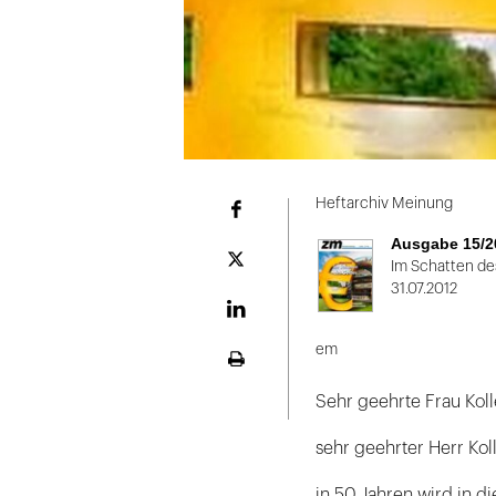
Heftarchiv Meinung
Facebook
Ausgabe 15/2
Plattform
Im Schatten de
X
31.07.2012
LinekdIn
em
Seite
ausdrucken
Sehr geehrte Frau Koll
sehr geehrter Herr Kol
in 50 Jahren wird in di