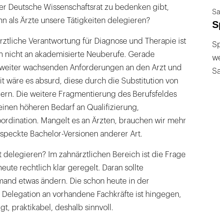
der Deutsche Wissenschaftsrat zu bedenken gibt,
Sa
n als Ärzte unsere Tätigkeiten delegieren?
S
rztliche Verantwortung für Diagnose und Therapie ist
Sp
ch nicht an akademisierte Neuberufe. Gerade
we
 weiter wachsenden Anforderungen an den Arzt und
S
it wäre es absurd, diese durch die Substitution von
dern. Die weitere Fragmentierung des Berufsfeldes
einen höheren Bedarf an Qualifizierung,
rdination. Mangelt es an Ärzten, brauchen wir mehr
especkte Bachelor-Versionen anderer Art.
 delegieren? Im zahnärztlichen Bereich ist die Frage
eute rechtlich klar geregelt. Daran sollte
mand etwas ändern. Die schon heute in der
 Delegation an vorhandene Fachkräfte ist hingegen,
gt, praktikabel, deshalb sinnvoll.