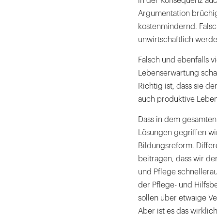
in der Konsequenz auc
Argumentation brüchig:
kostenmindernd. Falsch
unwirtschaftlich werde
Falsch und ebenfalls v
Lebenserwartung schaf
Richtig ist, dass sie 
auch produktive Leben
Dass in dem gesamten 
Lösungen gegriffen wird
Bildungsreform. Diffe
beitragen, dass wir 
und Pflege schnellera
der Pflege- und Hilfsb
sollen über etwaige V
Aber ist es das wirklic