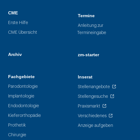
CME
Termine
Erste Hilfe
Anleitung zur
CME Übersicht
Termineingabe
Archiv
zm-starter
Fachgebiete
Inserat
Parodontologie
Stellenangebote
Implantologie
Stellengesuche
Endodontologie
Praxismarkt
Kieferorthopädie
Verschiedenes
Prothetik
Anzeige aufgeben
Chirurgie