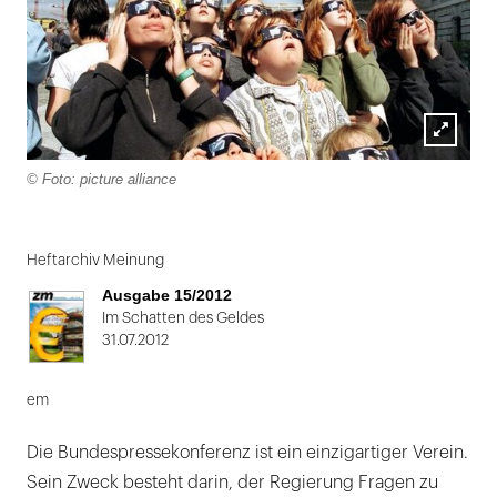
Lightbox
© Foto: picture alliance
öffnen
Folie
1
Heftarchiv Meinung
von
Ausgabe 15/2012
2
Im Schatten des Geldes
31.07.2012
em
Die Bundespressekonferenz ist ein einzigartiger Verein.
Sein Zweck besteht darin, der Regierung Fragen zu