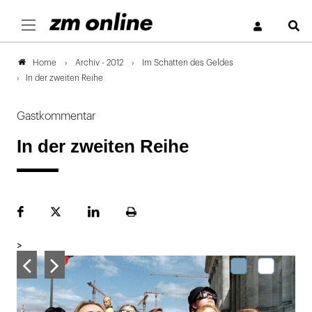
S
Archiv - 2012
Im Schatten des Geldes
Home
In der zweiten Reihe
Gastkommentar
In der zweiten Reihe
Facebook
Plattform
LinekdIn
Seite
X
ausdrucken
>