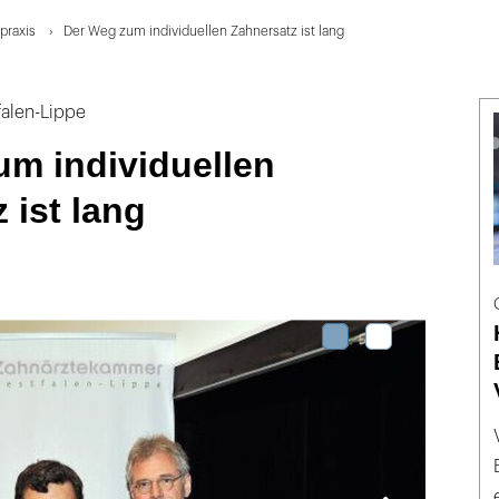
praxis
Der Weg zum individuellen Zahnersatz ist lang
falen-Lippe
um individuellen
 ist lang