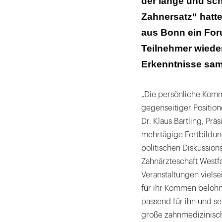
der lange und sc
Zahnersatz“ hatte 
aus Bonn ein For
Teilnehmer wieder
Erkenntnisse sam
„Die persönliche Kommu
gegenseitiger Position
Dr. Klaus Bartling, Pr
mehrtägige Fortbildun
politischen Diskussion
Zahnärzteschaft Westf
Veranstaltungen vielse
für ihr Kommen belohnt
passend für ihn und se
große zahnmedizinisch