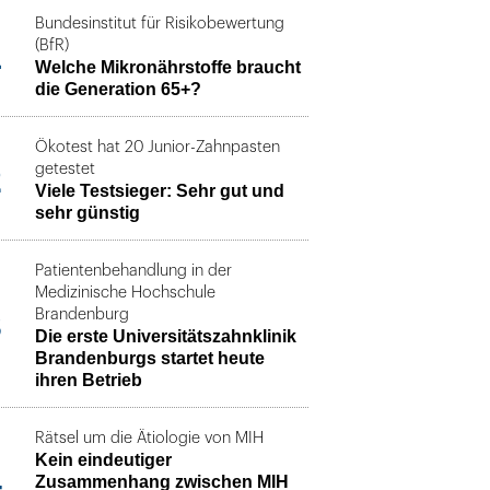
Bundesinstitut für Risikobewertung
1
(BfR)
Welche Mikronährstoffe braucht
die Generation 65+?
Ökotest hat 20 Junior-Zahnpasten
2
getestet
Viele Testsieger: Sehr gut und
sehr günstig
Patientenbehandlung in der
Medizinische Hochschule
3
Brandenburg
Die erste Universitätszahnklinik
Brandenburgs startet heute
ihren Betrieb
Rätsel um die Ätiologie von MIH
Kein eindeutiger
4
Zusammenhang zwischen MIH