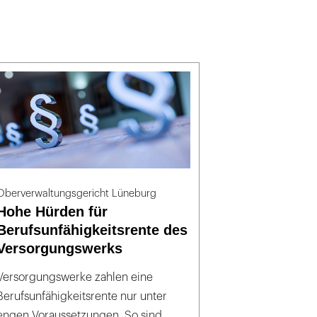
Oberverwaltungsgericht Lüneburg
Hohe Hürden für
Berufsunfähigkeitsrente des
Versorgungswerks
Versorgungswerke zahlen eine
Berufsunfähigkeitsrente nur unter
engen Voraussetzungen. So sind