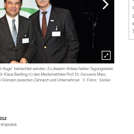
Lightbox
hen Auge“ betrachtet werden. Zu diesem Anlass hatten Tagungsleiter
öffnen
r. Klaus Bartling (r.) den Medizinethiker Prof. Dr. Giovanni Maio,
© Fotos: Stefan
e die Grenzen zwischen Zahnarzt und Unternehmer.
012
renpraxis