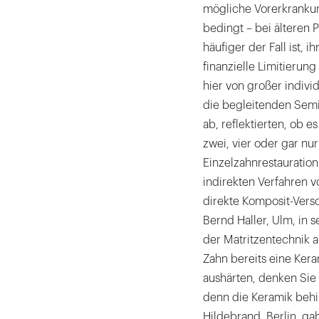
mögliche Vorerkranku
bedingt – bei älteren 
häufiger der Fall ist,
finanzielle Limitieru
hier von großer indivi
die begleitenden Semi
ab, reflektierten, ob e
zwei, vier oder gar nur
Einzelzahnrestauratio
indirekten Verfahren v
direkte Komposit-Verso
Bernd Haller, Ulm, in s
der Matritzentechnik a
Zahn bereits eine Ker
aushärten, denken Sie 
denn die Keramik behind
Hildebrand, Berlin, ga