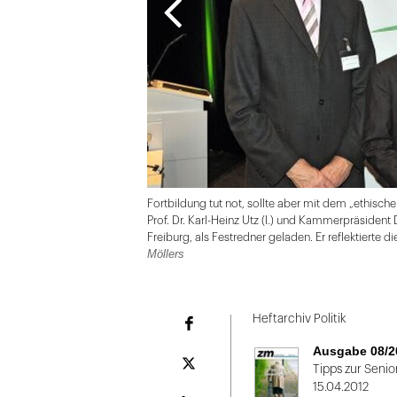
Fortbildung tut not, sollte aber mit dem „ethisc
Prof. Dr. Karl-Heinz Utz (l.) und Kammerpräsident D
Freiburg, als Festredner geladen. Er reflektiert
Möllers
Folie
1
Heftarchiv Politik
Facebook
von
Ausgabe 08/2
2
Plattform
Tipps zur Senio
X
15.04.2012