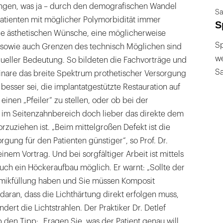
ngen, was ja – durch den demografischen Wandel
Sa
Patienten mit möglicher Polymorbidität immer
S
 ihre ästhetischen Wünsche, eine möglicherweise
Sp
ng sowie auch Grenzen des technisch Möglichen sind
we
dueller Bedeutung. So bildeten die Fachvorträge und
S
nare das breite Spektrum prothetischer Versorgung
s besser sei, die implantatgestützte Restauration auf
 einen „Pfeiler“ zu stellen, oder ob bei der
n im Seitenzahnbereich doch lieber das direkte dem
orzuziehen ist. „Beim mittelgroßen Defekt ist die
rgung für den Patienten günstiger“, so Prof. Dr.
einem Vortrag. Und bei sorgfältiger Arbeit ist mittels
uch ein Höckeraufbau möglich. Er warnt: „Sollte der
amikfüllung haben und Sie müssen Komposit
daran, dass die Lichthärtung direkt erfolgen muss,
ert die Lichtstrahlen. Der Praktiker Dr. Detlef
b den Tipp: „Fragen Sie, was der Patient genau will