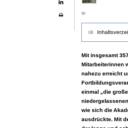
LinekdIn
sp
Seite
ausdrucken
Inhaltsverze
INFO
Mit insgesamt 3
Mitarbeiterinnen 
Hoher politisc
nahezu erreicht un
Fortbildungsvera
einmal „die große
niedergelassenen
wie sich die Akad
ausdrückte. Mit 