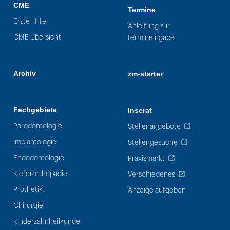
CME
Termine
Erste Hilfe
Anleitung zur
CME Übersicht
Termineingabe
Archiv
zm-starter
Fachgebiete
Inserat
Parodontologie
Stellenangebote
Implantologie
Stellengesuche
Endodontologie
Praxismarkt
Kieferorthopädie
Verschiedenes
Prothetik
Anzeige aufgeben
Chirurgie
Kinderzahnheilkunde